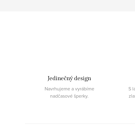
Jedinečný design
Navrhujeme a vyrábíme
S l
nadčasové šperky.
zl