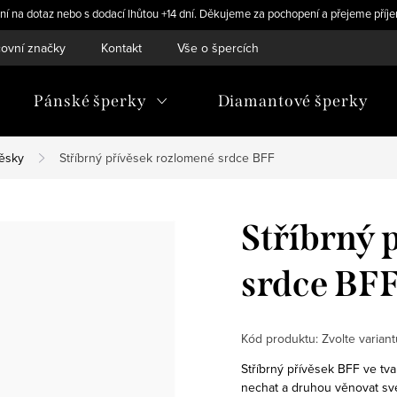
ní na dotaz nebo s dodací lhůtou +14 dní. Děkujeme za pochopení a přejeme příje
ovní značky
Kontakt
Vše o špercích
Pánské šperky
Diamantové šperky
věsky
Stříbrný přívěsek rozlomené srdce BFF
Stříbrný 
srdce BF
Kód produktu:
Zvolte variant
Stříbrný přívěsek BFF ve tva
nechat a druhou věnovat své 