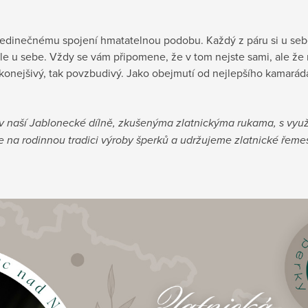
mu jedinečnému spojení hmatatelnou podobu. Každý z páru si u se
ále u sebe. Vždy se vám připomene, že v tom nejste sami, ale že
konejšivý, tak povzbudivý. Jako obejmutí od nejlepšího kamaráda
, v naší Jablonecké dílně, zkušenýma zlatnickýma rukama, s využ
 na rodinnou tradici výroby šperků a udržujeme zlatnické řemeslo