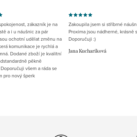
spokojenost, zákazník je na
Zakoupila jsem si stříbrné náušn
tě a i u náušnic za pár
Proxima jsou nádherné, krásně s
jsou ochotní udělat změnu na
Doporučuji :)
kerá komunikace je rychlá a
Jana Kucharíková
mná. Dodané zboží je kvalitní
nadstandardně pěkně
 Doporučuji všem a ráda se
ím pro nový šperk