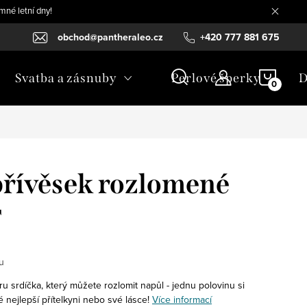
mné letní dny!
obchod@pantheraleo.cz
+420 777 881 675
NÁKU
Svatba a zásnuby
Perlové šperky
D
KOŠÍ
přívěsek rozlomené
F
u
ru srdíčka, který můžete rozlomit napůl - jednu polovinu si
nejlepší přítelkyni nebo své lásce!
Více informací