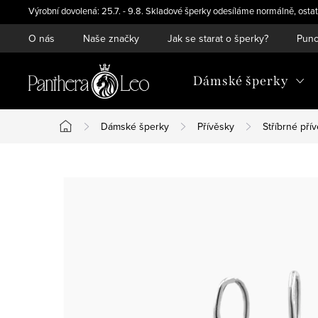
Přejít
Výrobní dovolená: 25.7. - 9.8. Skladové šperky odesíláme normálně, ostat
na
O nás
Naše značky
Jak se starat o šperky?
Punc
obsah
Dámské šperky
Dámské šperky
Přívěsky
Stříbrné pří
Domů