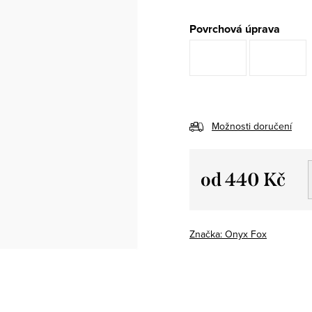
Povrchová úprava
Možnosti doručení
od
440 Kč
Měrná
cena:
Značka:
Onyx Fox