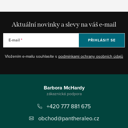
Aktuální novinky a slevy na váš e-mail
E-mail
PŘIHLÁSIT SE
Vložením e-mailu souhlasíte s
podmínkami ochrany osobních údajů
Z
á
Barbora McHardy
p
+420 777 881 675
a
t
obchod
@
pantheraleo.cz
í