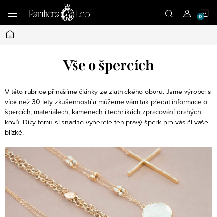
Přejít
N
na
obsah
Domů
K
Vše o špercích
V této rubrice přinášíme články ze zlatnického oboru. Jsme výrobci s
více než 30 lety zkušenností a můžeme vám tak předat informace o
špercích, materiálech, kamenech i technikách zpracování drahých
kovů. Díky tomu si snadno vyberete ten pravý šperk pro vás či vaše
blízké.
V
ý
p
i