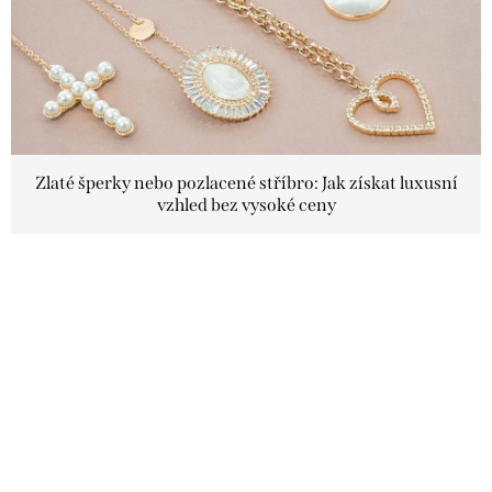
s
č
l
á
n
k
Zlaté šperky nebo pozlacené stříbro: Jak získat luxusní
vzhled bez vysoké ceny
ů