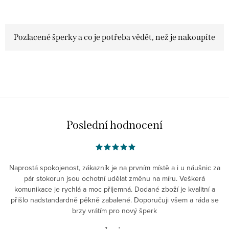
Pozlacené šperky a co je potřeba vědět, než je nakoupíte
O
v
l
á
Poslední hodnocení
d
a
c
Naprostá spokojenost, zákazník je na prvním místě a i u náušnic za
í
pár stokorun jsou ochotní udělat změnu na míru. Veškerá
p
komunikace je rychlá a moc příjemná. Dodané zboží je kvalitní a
r
přišlo nadstandardně pěkně zabalené. Doporučuji všem a ráda se
v
brzy vrátím pro nový šperk
k