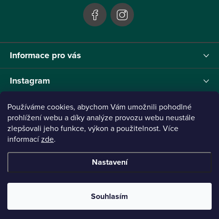
Informace pro vás
Instagram
Používáme cookies, abychom Vám umožnili pohodlné
prohlížení webu a díky analýze provozu webu neustále
zlepšovali jeho funkce, výkon a použitelnost. Více
Tento projekt byl realizován pod reg.č. 0380001205 s názvem Panthera Leo
zaměřený na inovaci webu a marketingových nástrojů financovaný Evropskou Unií -
informací
zde
.
Next Generation EU.
Nastavení
Copyright 2026
Panthera Leo
. Všechna práva vyhrazena.
Vytvořil Shoptet
Připraveno ve spolupráci s Broken
Souhlasím
Mouse