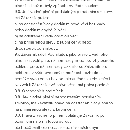
plnění, jelikož nebyly způsobeny Podnikatelem.
9.6. Je-li vadné plnění podstatným porušením smlouvy,
má Zákazník právo:
a) na odstranění vady dodáním nové věci bez vady
nebo dodáním chybějící věci;
b) na odstranění vady opravou věci;
c) na přiměřenou slevu z kupní ceny; nebo
d) odstoupit od smlouvy.
9.7. Zákazník sdělí Podnikateli, jaké právo z vadného
plnění si zvolil při oznámení vady nebo bez zbytečného
odkladu po oznámení vady. Jakmile se Zákazník pro
některou z výše uvedených možností rozhodne,
nemůže svou volbu bez souhlasu Podnikatele změnit.
Nezvolí-li Zákazník své právo včas, má práva podle čl.
9.8. Obchodních podmínek.
9.8. Je-li vadné plnění nepodstatným porušením
smlouvy, má Zákazník právo na odstranění vady, anebo
na přiměřenou slevu z kupní ceny.
9.9. Práva z vadného plnění uplatňuje Zákazník po
oznámení na e-mailovou adresu
obchod@pantheraleo.cz, respektive následným