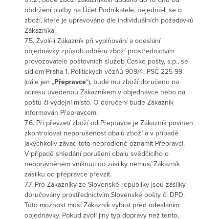
obdržení platby na Účet Podnikatele, nejedná-li se o
zboží, které je upravováno dle individuálních požadavků
Zákazníka.
7.5. Zvolí-li Zákazník při vyplňování a odeslání
objednávky způsob odběru zboží prostřednictvím
provozovatele poštovních služeb České pošty, s.p., se
sídlem Praha 1, Politických vězňů 909/4, PSČ 225 99
(dále jen „
Přepravce
“), bude mu zboží doručeno na
adresu uvedenou Zákazníkem v objednávce nebo na
poštu či výdejní místo. O doručení bude Zákazník
informován Přepravcem.
7.6. Při převzetí zboží od Přepravce je Zákazník povinen
zkontrolovat neporušenost obalů zboží a v případě
jakýchkoliv závad toto neprodleně oznámit Přepravci.
V případě shledání porušení obalu svědčícího o
neoprávněném vniknutí do zásilky nemusí Zákazník
zásilku od přepravce převzít.
7.7. Pro Zákazníky ze Slovenské republiky jsou zásilky
doručovány prostřednictvím Slovenské pošty či DPD.
Tuto možnost musí Zákazník vybrat před odesláním
objednávky. Pokud zvolí jiný typ dopravy než tento,