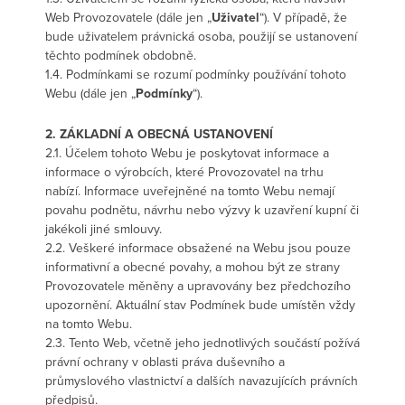
Web Provozovatele (dále jen „
Uživatel
“). V případě, že
bude uživatelem právnická osoba, použijí se ustanovení
těchto podmínek obdobně.
1.4. Podmínkami se rozumí podmínky používání tohoto
Webu (dále jen „
Podmínky
“).
2. ZÁKLADNÍ A OBECNÁ USTANOVENÍ
2.1. Účelem tohoto Webu je poskytovat informace a
informace o výrobcích, které Provozovatel na trhu
nabízí. Informace uveřejněné na tomto Webu nemají
povahu podnětu, návrhu nebo výzvy k uzavření kupní či
jakékoli jiné smlouvy.
2.2. Veškeré informace obsažené na Webu jsou pouze
informativní a obecné povahy, a mohou být ze strany
Provozovatele měněny a upravovány bez předchozího
upozornění. Aktuální stav Podmínek bude umístěn vždy
na tomto Webu.
2.3. Tento Web, včetně jeho jednotlivých součástí požívá
právní ochrany v oblasti práva duševního a
průmyslového vlastnictví a dalších navazujících právních
předpisů.