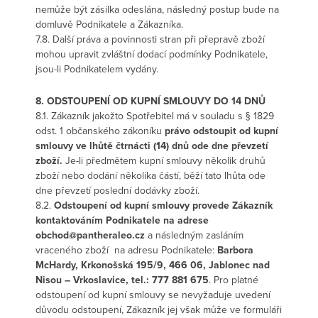
nemůže být zásilka odeslána, následný postup bude na
domluvě Podnikatele a Zákazníka.
7.8. Další práva a povinnosti stran při přepravě zboží
mohou upravit zvláštní dodací podmínky Podnikatele,
jsou-li Podnikatelem vydány.
8. ODSTOUPENÍ OD KUPNÍ SMLOUVY DO 14 DNŮ
8.1. Zákazník jakožto Spotřebitel má v souladu s § 1829
odst. 1 občanského zákoníku
právo odstoupit od kupní
smlouvy ve lhůtě čtrnácti (14) dnů ode dne převzetí
zboží.
Je-li předmětem kupní smlouvy několik druhů
zboží nebo dodání několika částí, běží tato lhůta ode
dne převzetí poslední dodávky zboží.
8.2.
Odstoupení od kupní smlouvy provede Zákazník
kontaktováním Podnikatele na adrese
obchod@pantheraleo.cz
a následným zasláním
vraceného zboží na adresu Podnikatele:
Barbora
McHardy, Krkonošská 195/9, 466 06, Jablonec nad
Nisou – Vrkoslavice, tel.: 777 881 675
. Pro platné
odstoupení od kupní smlouvy se nevyžaduje uvedení
důvodu odstoupení, Zákazník jej však může ve formuláři