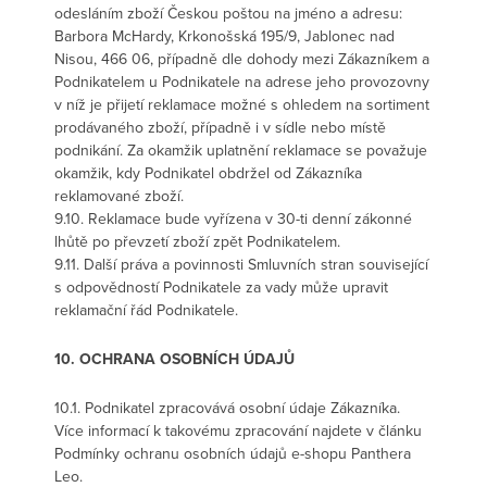
odesláním zboží Českou poštou na jméno a adresu:
Barbora McHardy, Krkonošská 195/9, Jablonec nad
Nisou, 466 06, případně dle dohody mezi Zákazníkem a
Podnikatelem u Podnikatele na adrese jeho provozovny
v níž je přijetí reklamace možné s ohledem na sortiment
prodávaného zboží, případně i v sídle nebo místě
podnikání. Za okamžik uplatnění reklamace se považuje
okamžik, kdy Podnikatel obdržel od Zákazníka
reklamované zboží.
9.10. Reklamace bude vyřízena v 30-ti denní zákonné
lhůtě po převzetí zboží zpět Podnikatelem.
9.11. Další práva a povinnosti Smluvních stran související
s odpovědností Podnikatele za vady může upravit
reklamační řád Podnikatele.
10. OCHRANA OSOBNÍCH ÚDAJŮ
10.1. Podnikatel zpracovává osobní údaje Zákazníka.
Více informací k takovému zpracování najdete v článku
Podmínky ochranu osobních údajů e-shopu Panthera
Leo.