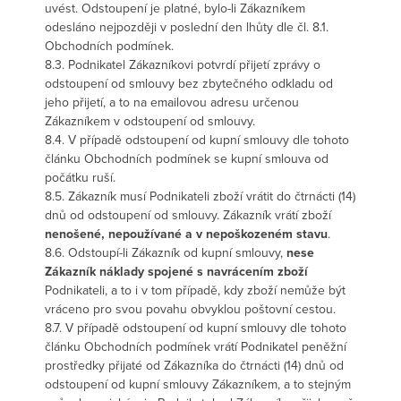
uvést. Odstoupení je platné, bylo-li Zákazníkem
odesláno nejpozději v poslední den lhůty dle čl. 8.1.
Obchodních podmínek.
8.3. Podnikatel Zákazníkovi potvrdí přijetí zprávy o
odstoupení od smlouvy bez zbytečného odkladu od
jeho přijetí, a to na emailovou adresu určenou
Zákazníkem v odstoupení od smlouvy.
8.4. V případě odstoupení od kupní smlouvy dle tohoto
článku Obchodních podmínek se kupní smlouva od
počátku ruší.
8.5. Zákazník musí Podnikateli zboží vrátit do čtrnácti (14)
dnů od odstoupení od smlouvy. Zákazník vrátí zboží
nenošené, nepoužívané a v nepoškozeném stavu
.
8.6. Odstoupí-li Zákazník od kupní smlouvy,
nese
Zákazník náklady spojené s navrácením zboží
Podnikateli, a to i v tom případě, kdy zboží nemůže být
vráceno pro svou povahu obvyklou poštovní cestou.
8.7. V případě odstoupení od kupní smlouvy dle tohoto
článku Obchodních podmínek vrátí Podnikatel peněžní
prostředky přijaté od Zákazníka do čtrnácti (14) dnů od
odstoupení od kupní smlouvy Zákazníkem, a to stejným