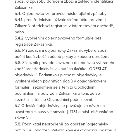
zboží, o způsobu doručení zboží a základní identifikaci
Zákazníka.
5.4. Objednávku lze provést následujícími způsoby:
5.4.1. prostřednictvím uživatelského účtu, provedl-li
Zákazník předchozí registraci v internetovém obchodě,
nebo
5.4.2. vyplněním objednávkového formuláře bez
registrace Zákazníka.
5.5. Při zadávání objednávky Zákazník vybere zboží,
počet kusů zboží, způsob platby a způsob doručení.
5.6. Zákazník provede závaznou objednávku vybraného
zboží prostřednictvím kliknutí na tlačítko „ODESLAT
objednávku“. Podmínkou platnosti objednávky je
vyplnění všech povinných údajů v objednávkovém
formuláři, seznámení se s těmito Obchodními
podmínkami a potvrzení Zákazníka o tom, že se
seznámil s těmito Obchodními podmínkami.
5.7. Odeslání objednávky se považuje za návrh na
uzavření smlouvy ve smyslu § 1731 a násl. občanského
zákoníku.
5.8. Podnikatel neprodleně po obdržení objednávky
potvrdí její obdržení Zákazníkovi elektronickou poštou, a