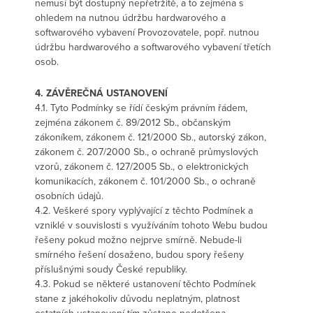
nemusí být dostupný nepřetržitě, a to zejména s
ohledem na nutnou údržbu hardwarového a
softwarového vybavení Provozovatele, popř. nutnou
údržbu hardwarového a softwarového vybavení třetích
osob.
4. ZÁVĚREČNÁ USTANOVENÍ
4.1. Tyto Podmínky se řídí českým právním řádem,
zejména zákonem č. 89/2012 Sb., občanským
zákoníkem, zákonem č. 121/2000 Sb., autorský zákon,
zákonem č. 207/2000 Sb., o ochraně průmyslových
vzorů, zákonem č. 127/2005 Sb., o elektronických
komunikacích, zákonem č. 101/2000 Sb., o ochraně
osobních údajů.
4.2. Veškeré spory vyplývající z těchto Podmínek a
vzniklé v souvislosti s využíváním tohoto Webu budou
řešeny pokud možno nejprve smírně. Nebude-li
smírného řešení dosaženo, budou spory řešeny
příslušnými soudy České republiky.
4.3. Pokud se některé ustanovení těchto Podmínek
stane z jakéhokoliv důvodu neplatným, platnost