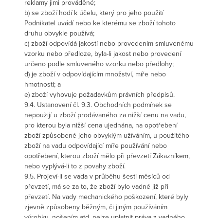
reklamy jimi prováděné;
b) se zboží hodí k účelu, který pro jeho použití
Podnikatel uvádí nebo ke kterému se zboží tohoto
druhu obvykle používá;
c) zboží odpovídá jakostí nebo provedením smluvenému
vzorku nebo předloze, byla-li jakost nebo provedení
určeno podle smluveného vzorku nebo předlohy;
d) je zboží v odpovídajícím množství, míře nebo
hmotnosti; a
e) zboží vyhovuje požadavkům právních předpisů.
9.4. Ustanovení čl. 9.3. Obchodních podmínek se
nepoužijí u zboží prodávaného za nižší cenu na vadu,
pro kterou byla nižší cena ujednána, na opotřebení
zboží způsobené jeho obvyklým užíváním, u použitého
zboží na vadu odpovídající míře používání nebo
opotřebení, kterou zboží mělo při převzetí Zákazníkem,
nebo vyplývá-li to z povahy zboží.
9.5. Projeví-li se vada v průběhu šesti měsíců od
převzetí, má se za to, že zboží bylo vadné již při
převzetí. Na vady mechanického poškození, které byly
zjevně způsobeny běžným, či jiným používáním
výrobku, nošením atd, nelze uplatnit práva z vadného