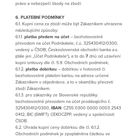
právo a nebezpečí škody na zboží.
6. PLATEBNÍ PODMÍNKY
6.1. Kupní cena za zboží může být Zákazníkem uhrazena
následujícími způsoby:
6.1.1.
platba předem na účet
– bezhotovostně
převodem na účet Podnikatele, č.ú. 325430412/0300,
vedený u ČSOB, Československá obchodní banka a.s.
(dále jen „Účet Podnikatele“), a to do
7
dnů od uzavření
kupní smlouvy dle čl. 5.9. Obchodních podmínek;
6.1.2.
platba dobírkou
– dobírkou v hotovosti či
bezhotovostně platební kartou na adrese určené
Zákazníkem v objednávce, a to v okamžiku převzetí
zboží Zákazníkem.
6.1.3. pro zákazníky ze Slovenské republiky:
bezhotovostně převodem na účet prodávajícího č.
325430412/0300,
IBAN
: CZ55 0300 0000 0003 2543
0412, BIC (SWIFT): CEKOCZPP, vedený u společnosti
ČSOB.
6.2. Úhrada kupní ceny dobírkou dle čl. 6.1.2.
Obchodních podmínek je zpoplatněna částkou ve