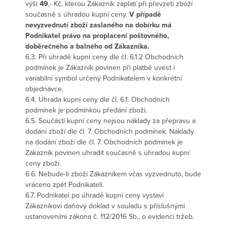
výši
49
,- Kč, kterou Zákazník zaplatí při převzetí zboží
současně s úhradou kupní ceny.
V případě
nevyzvednutí zboží zaslaného na dobírku má
Podnikatel právo na proplacení poštovného,
doběrečného a balného od Zákazníka.
6.3. Při úhradě kupní ceny dle čl. 6.1.2 Obchodních
podmínek je Zákazník povinen při platbě uvést i
variabilní symbol určený Podnikatelem v konkrétní
objednávce.
6.4. Úhrada kupní ceny dle čl. 6.1. Obchodních
podmínek je podmínkou předání zboží.
6.5. Součástí kupní ceny nejsou náklady za přepravu a
dodání zboží dle čl. 7. Obchodních podmínek. Náklady
na dodání zboží dle čl. 7. Obchodních podmínek je
Zákazník povinen uhradit současně s úhradou kupní
ceny zboží.
6.6. Nebude-li zboží Zákazníkem včas vyzvednuto, bude
vráceno zpět Podnikateli.
6.7. Podnikatel po úhradě kupní ceny vystaví
Zákazníkovi daňový doklad v souladu s příslušnými
ustanoveními zákona č. 112/2016 Sb., o evidenci tržeb.