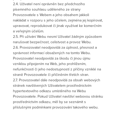
2.4. Uživatel není oprávněn bez předchozího
písemného souhlasu uděleného ze strany
Provozovatele s Webem a jeho obsahem jakkoli
nakládat v rozporu s jeho účelem, zejména jej kopírovat,
upravovat, reprodukovat či jinak využívat ke komerčním
a veřejným účelům.
2.5. Při užívání Webu nesmí Uživatel žádným způsobem
narušovat bezpečnost, celistvost a provoz Webu.
2.6. Provozovatel neodpovídá za úplnost, přesnost a
správnost informací obsažených na tomto Webu.
Provozovatel neodpovídá za škodu či jinou újmu
vzniklou připojením na Web, jeho prohlížením,
nefunkčností či jeho nedostupností z příčiny vzniklé na
straně Provozovatele či přičiněním třetích stran.
2.7. Provozovatel dále neodpovídá za obsah webových
stránek navštívených Uživatelem prostřednictvím
hypertextového odkazu umístěného na Webu
Provozovatele. Pokud Uživatel navštíví webovou stránku
prostřednictvím odkazu, měl by se seznámit s
příslušnými podmínkami provozování takového webu.