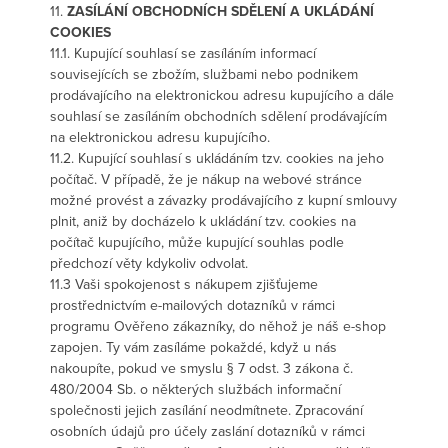
11.
ZASÍLÁNÍ OBCHODNÍCH SDĚLENÍ A UKLÁDÁNÍ
COOKIES
11.1. Kupující souhlasí se zasíláním informací
souvisejících se zbožím, službami nebo podnikem
prodávajícího na elektronickou adresu kupujícího a dále
souhlasí se zasíláním obchodních sdělení prodávajícím
na elektronickou adresu kupujícího.
11.2. Kupující souhlasí s ukládáním tzv. cookies na jeho
počítač. V případě, že je nákup na webové stránce
možné provést a závazky prodávajícího z kupní smlouvy
plnit, aniž by docházelo k ukládání tzv. cookies na
počítač kupujícího, může kupující souhlas podle
předchozí věty kdykoliv odvolat.
11.3 Vaši spokojenost s nákupem zjišťujeme
prostřednictvím e-mailových dotazníků v rámci
programu Ověřeno zákazníky, do něhož je náš e-shop
zapojen. Ty vám zasíláme pokaždé, když u nás
nakoupíte, pokud ve smyslu § 7 odst. 3 zákona č.
480/2004 Sb. o některých službách informační
společnosti jejich zasílání neodmítnete. Zpracování
osobních údajů pro účely zaslání dotazníků v rámci