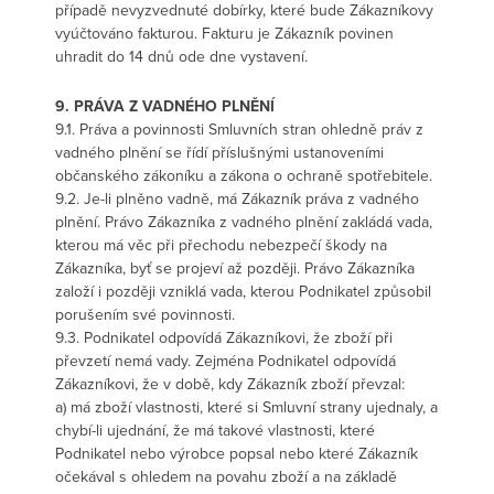
případě nevyzvednuté dobírky, které bude Zákazníkovy
vyúčtováno fakturou. Fakturu je Zákazník povinen
uhradit do 14 dnů ode dne vystavení.
9. PRÁVA Z VADNÉHO PLNĚNÍ
9.1. Práva a povinnosti Smluvních stran ohledně práv z
vadného plnění se řídí příslušnými ustanoveními
občanského zákoníku a zákona o ochraně spotřebitele.
9.2. Je-li plněno vadně, má Zákazník práva z vadného
plnění. Právo Zákazníka z vadného plnění zakládá vada,
kterou má věc při přechodu nebezpečí škody na
Zákazníka, byť se projeví až později. Právo Zákazníka
založí i později vzniklá vada, kterou Podnikatel způsobil
porušením své povinnosti.
9.3. Podnikatel odpovídá Zákazníkovi, že zboží při
převzetí nemá vady. Zejména Podnikatel odpovídá
Zákazníkovi, že v době, kdy Zákazník zboží převzal:
a) má zboží vlastnosti, které si Smluvní strany ujednaly, a
chybí-li ujednání, že má takové vlastnosti, které
Podnikatel nebo výrobce popsal nebo které Zákazník
očekával s ohledem na povahu zboží a na základě