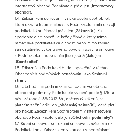
internetový obchod Podnikatele (dále jen „
Internetový
obchod
“).
1.4. Zákazníkem se rozumí fyzická osoba spotřebitel,
která uzavírá kupní smlouvu s Podnikatelem mimo svoji
podnikatelskou činnost (dále jen „
Zákazník
“). Za
spotřebitele se považuje každý člověk, který mimo
rámec své podnikatelské činnosti nebo mimo rámec
samostatného výkonu svého povolání uzavírá smlouvu
s Podnikatelem nebo s ním jinak jedná (dále jen
„
Spotřebitel
“).
1.5. Zákazník a Podnikatel budou společně v těchto
Obchodních podmínkách označováni jako
Smluvní
strany
.
1.6. Obchodními podmínkami se rozumí všeobecné
obchodní podmínky Podnikatele vydané podle § 1751 a
násl. zákona č. 89/2012 Sb., občanský zákoník, v
platném znění (dále jen „
občanský zákoník
“), které platí
pro nákup Zákazníkem Spotřebitelem v Internetovém
obchodě Podnikatele (dále jen „
Obchodní podmínky
“).
1.7. Kupní smlouvou se rozumí smlouva uzavíraná mezi
Podnikatelem a Zákazníkem v souladu s podmínkami