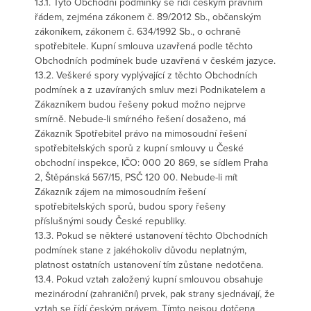
13.1. Tyto Obchodní podmínky se řídí českým právním
řádem, zejména zákonem č. 89/2012 Sb., občanským
zákoníkem, zákonem č. 634/1992 Sb., o ochraně
spotřebitele. Kupní smlouva uzavřená podle těchto
Obchodních podmínek bude uzavřená v českém jazyce.
13.2. Veškeré spory vyplývající z těchto Obchodních
podmínek a z uzavíraných smluv mezi Podnikatelem a
Zákazníkem budou řešeny pokud možno nejprve
smírně. Nebude-li smírného řešení dosaženo, má
Zákazník Spotřebitel právo na mimosoudní řešení
spotřebitelských sporů z kupní smlouvy u České
obchodní inspekce, IČO: 000 20 869, se sídlem Praha
2, Štěpánská 567/15, PSČ 120 00. Nebude-li mít
Zákazník zájem na mimosoudním řešení
spotřebitelských sporů, budou spory řešeny
příslušnými soudy České republiky.
13.3. Pokud se některé ustanovení těchto Obchodních
podmínek stane z jakéhokoliv důvodu neplatným,
platnost ostatních ustanovení tím zůstane nedotčena.
13.4. Pokud vztah založený kupní smlouvou obsahuje
mezinárodní (zahraniční) prvek, pak strany sjednávají, že
vztah se řídí českým právem. Tímto nejsou dotčena