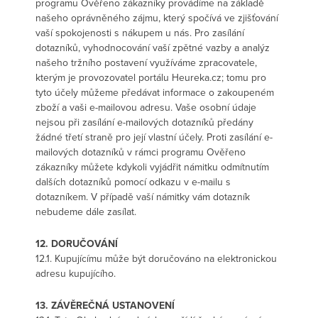
programu Ověřeno zákazníky provádíme na základě
našeho oprávněného zájmu, který spočívá ve zjišťování
vaší spokojenosti s nákupem u nás. Pro zasílání
dotazníků, vyhodnocování vaší zpětné vazby a analýz
našeho tržního postavení využíváme zpracovatele,
kterým je provozovatel portálu Heureka.cz; tomu pro
tyto účely můžeme předávat informace o zakoupeném
zboží a vaši e-mailovou adresu. Vaše osobní údaje
nejsou při zasílání e-mailových dotazníků předány
žádné třetí straně pro její vlastní účely. Proti zasílání e-
mailových dotazníků v rámci programu Ověřeno
zákazníky můžete kdykoli vyjádřit námitku odmítnutím
dalších dotazníků pomocí odkazu v e-mailu s
dotazníkem. V případě vaší námitky vám dotazník
nebudeme dále zasílat.
12. DORUČOVÁNÍ
12.1. Kupujícímu může být doručováno na elektronickou
adresu kupujícího.
13. ZÁVĚREČNÁ USTANOVENÍ