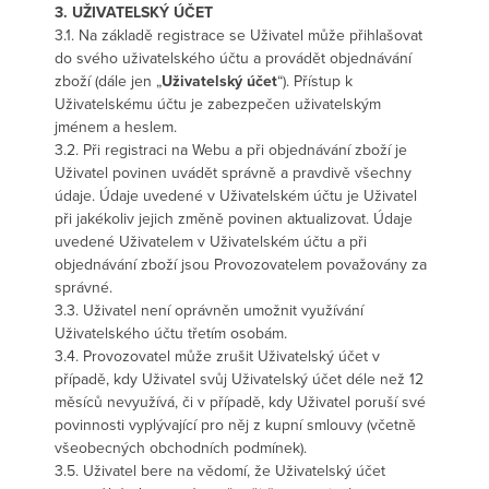
3. UŽIVATELSKÝ ÚČET
3.1. Na základě registrace se Uživatel může přihlašovat
do svého uživatelského účtu a provádět objednávání
zboží (dále jen „
Uživatelský účet
“). Přístup k
Uživatelskému účtu je zabezpečen uživatelským
jménem a heslem.
3.2. Při registraci na Webu a při objednávání zboží je
Uživatel povinen uvádět správně a pravdivě všechny
údaje. Údaje uvedené v Uživatelském účtu je Uživatel
při jakékoliv jejich změně povinen aktualizovat. Údaje
uvedené Uživatelem v Uživatelském účtu a při
objednávání zboží jsou Provozovatelem považovány za
správné.
3.3. Uživatel není oprávněn umožnit využívání
Uživatelského účtu třetím osobám.
3.4. Provozovatel může zrušit Uživatelský účet v
případě, kdy Uživatel svůj Uživatelský účet déle než 12
měsíců nevyužívá, či v případě, kdy Uživatel poruší své
povinnosti vyplývající pro něj z kupní smlouvy (včetně
všeobecných obchodních podmínek).
3.5. Uživatel bere na vědomí, že Uživatelský účet