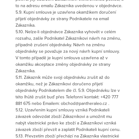
to na adresu emailu Zákazníka uvedenou v objednávce.
5.9. Kupní smlouva je uzavřena okamžikem doručení
přijetí objednávky ze strany Podnikatele na email
Zákazníka.
5.10. Nelze-li objednávce Zákazníka vyhovět v celém
rozsahu, zašle Podnikatel Zákazníkovi návrh na změnu,
případně zrušení objednávky. Návrh na změnu
objednávky se považuje za nový návrh kupní smlouvy.
V tomto případě je kupní smlouva uzavřena až v
okamžiku akceptace změny objednávky ze strany
Zákazníka.
5.11. Zákazník může svoji objednávku zrušit až do
okamžiku, než je Zákazníkovi doručeno přijetí
objednávky Podnikatelem dle čl. 5.9. Objednávku lze v
této lhůtě zrušit buď přes Telefonní kontakt: +420 777
881 675 nebo Emailem: obchod@pantheraleo.cz .
5.12. Uzavřením kupní smlouvy vzniká Podnikateli
závazek odevzdat zboží Zákazníkovi a umožnit mu
nabýt vlastnické právo ke zboží a Zákazníkovi vzniká
závazek zboží převzít a zaplatit Podnikateli kupní cenu.
5.13. Převzetím zboží přechází na Zákazníka vlastnické