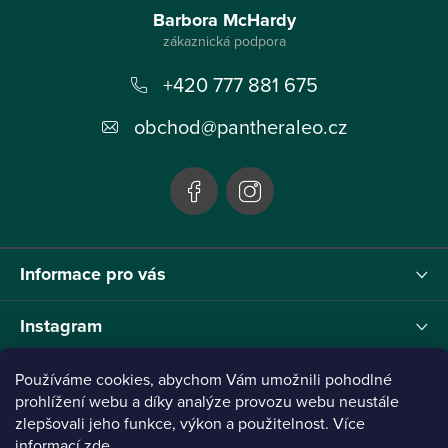
á
Barbora McHardy
p
+420 777 881 675
a
t
obchod
@
pantheraleo.cz
í
Informace pro vás
Instagram
Používáme cookies, abychom Vám umožnili pohodlné
prohlížení webu a díky analýze provozu webu neustále
zlepšovali jeho funkce, výkon a použitelnost. Více
Tento projekt byl realizován pod reg.č. 0380001205 s názvem Panthera Leo
zaměřený na inovaci webu a marketingových nástrojů financovaný Evropskou Unií -
informací
zde
.