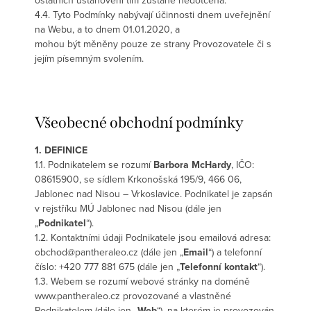
ostatních ustanovení tím zůstane nedotčena.
4.4. Tyto Podmínky nabývají účinnosti dnem uveřejnění
na Webu, a to dnem 01.01.2020, a
mohou být měněny pouze ze strany Provozovatele či s
jejím písemným svolením.
Všeobecné obchodní podmínky
1. DEFINICE
1.1. Podnikatelem se rozumí
Barbora McHardy
, IČO:
08615900, se sídlem Krkonošská 195/9, 466 06,
Jablonec nad Nisou – Vrkoslavice. Podnikatel je zapsán
v rejstříku MÚ Jablonec nad Nisou (dále jen
„
Podnikatel
“).
1.2. Kontaktními údaji Podnikatele jsou emailová adresa:
obchod@pantheraleo.cz (dále jen „
Email
“) a telefonní
číslo: +420 777 881 675 (dále jen „
Telefonní kontakt
“).
1.3. Webem se rozumí webové stránky na doméně
www.pantheraleo.cz provozované a vlastněné
Podnikatelem (dále jen „
Web
“), na kterém je provozován