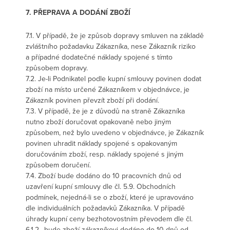
7. PŘEPRAVA A DODÁNÍ ZBOŽÍ
7.1. V případě, že je způsob dopravy smluven na základě
zvláštního požadavku Zákazníka, nese Zákazník riziko
a případné dodatečné náklady spojené s tímto
způsobem dopravy.
7.2. Je-li Podnikatel podle kupní smlouvy povinen dodat
zboží na místo určené Zákazníkem v objednávce, je
Zákazník povinen převzít zboží při dodání.
7.3. V případě, že je z důvodů na straně Zákazníka
nutno zboží doručovat opakovaně nebo jiným
způsobem, než bylo uvedeno v objednávce, je Zákazník
povinen uhradit náklady spojené s opakovaným
doručováním zboží, resp. náklady spojené s jiným
způsobem doručení.
7.4. Zboží bude dodáno do 10 pracovních dnů od
uzavření kupní smlouvy dle čl. 5.9. Obchodních
podmínek, nejedná-li se o zboží, které je upravováno
dle individuálních požadavků Zákazníka. V případě
úhrady kupní ceny bezhotovostním převodem dle čl.
6.1.2., bude zboží zákazníkovi dodáno do 10 dnů od