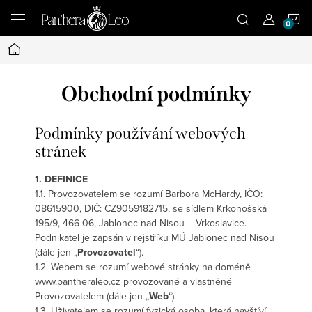
Přejít
N
na
obsah
Domů
K
Obchodní podmínky
Podmínky používání webových
stránek
1. DEFINICE
1.1. Provozovatelem se rozumí Barbora McHardy, IČO:
08615900, DIČ: CZ9059182715, se sídlem Krkonošská
195/9, 466 06, Jablonec nad Nisou – Vrkoslavice.
Podnikatel je zapsán v rejstříku MÚ Jablonec nad Nisou
(dále jen „
Provozovatel
“).
1.2. Webem se rozumí webové stránky na doméně
www.pantheraleo.cz provozované a vlastněné
Provozovatelem (dále jen „
Web
“).
1.3. Uživatelem se rozumí fyzická osoba, která navštíví