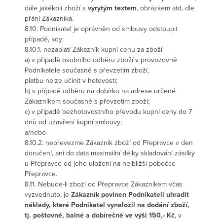
dále jakékoli zboží s
vyrytým textem
, obrázkem atd, dle
přání Zákazníka.
8.10. Podnikatel je oprávněn od smlouvy odstoupit
případě, kdy:
8.10.1. nezaplatí Zákazník kupní cenu za zboží
a) v případě osobního odběru zboží v provozovně
Podnikatele současně s převzetím zboží,
platbu nelze učinit v hotovosti;
b) v případě odběru na dobírku na adrese určené
Zákazníkem současně s převzetím zboží;
c) v případě bezhotovostního převodu kupní ceny do 7
dnů od uzavření kupní smlouvy;
a/nebo
8.10.2. nepřevezme Zákazník zboží od Přepravce v den
doručení, ani do data maximální délky skladování zásilky
u Přepravce od jeho uložení na nejbližší pobočce
Přepravce.
8.11. Nebude-li zboží od Přepravce Zákazníkem včas
vyzvednuto, je
Zákazník povinen Podnikateli uhradit
náklady, které Podnikatel vynaložil na dodání zboží,
tj. poštovné, balné a dobírečné ve výši 150,- Kč
, v