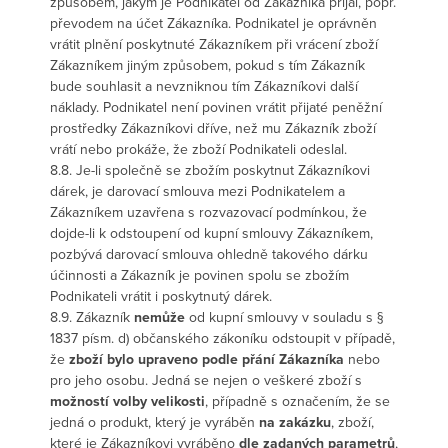
způsobem, jakým je Podnikatel od Zákazníka přijal, popř.
převodem na účet Zákazníka. Podnikatel je oprávněn
vrátit plnění poskytnuté Zákazníkem při vrácení zboží
Zákazníkem jiným způsobem, pokud s tím Zákazník
bude souhlasit a nevzniknou tím Zákazníkovi další
náklady. Podnikatel není povinen vrátit přijaté peněžní
prostředky Zákazníkovi dříve, než mu Zákazník zboží
vrátí nebo prokáže, že zboží Podnikateli odeslal.
8.8. Je-li společně se zbožím poskytnut Zákazníkovi
dárek, je darovací smlouva mezi Podnikatelem a
Zákazníkem uzavřena s rozvazovací podmínkou, že
dojde-li k odstoupení od kupní smlouvy Zákazníkem,
pozbývá darovací smlouva ohledně takového dárku
účinnosti a Zákazník je povinen spolu se zbožím
Podnikateli vrátit i poskytnutý dárek.
8.9. Zákazník
nemůže
od kupní smlouvy v souladu s §
1837 písm. d) občanského zákoníku odstoupit v případě,
že
zboží bylo upraveno podle přání Zákazníka
nebo
pro jeho osobu. Jedná se nejen o veškeré zboží s
možností volby velikosti
, případně s označením, že se
jedná o produkt, který je vyráběn
na zakázku
, zboží,
které je Zákazníkovi vyráběno
dle zadaných parametrů
,