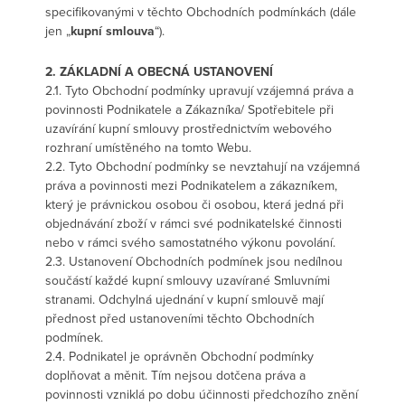
specifikovanými v těchto Obchodních podmínkách (dále
jen „
kupní smlouva
“).
2. ZÁKLADNÍ A OBECNÁ USTANOVENÍ
2.1. Tyto Obchodní podmínky upravují vzájemná práva a
povinnosti Podnikatele a Zákazníka/ Spotřebitele při
uzavírání kupní smlouvy prostřednictvím webového
rozhraní umístěného na tomto Webu.
2.2. Tyto Obchodní podmínky se nevztahují na vzájemná
práva a povinnosti mezi Podnikatelem a zákazníkem,
který je právnickou osobou či osobou, která jedná při
objednávání zboží v rámci své podnikatelské činnosti
nebo v rámci svého samostatného výkonu povolání.
2.3. Ustanovení Obchodních podmínek jsou nedílnou
součástí každé kupní smlouvy uzavírané Smluvními
stranami. Odchylná ujednání v kupní smlouvě mají
přednost před ustanoveními těchto Obchodních
podmínek.
2.4. Podnikatel je oprávněn Obchodní podmínky
doplňovat a měnit. Tím nejsou dotčena práva a
povinnosti vzniklá po dobu účinnosti předchozího znění