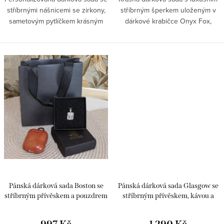
stříbrnými nášnicemi se zirkony,
stříbrným šperkem uloženým v
sametovým pytlíčkem krásným
dárkové krabičce Onyx Fox,
přáníčkem a personalizovanou
vložené do sametového pytlíčku
šperkovnicí. Dejte jedinečné
a doplněném růžičkou pro radost
ženě ve Vašem životě...
a přáníčkem v obálce. Vy už...
Pánská dárková sada Boston se
Pánská dárková sada Glasgow se
stříbrným přívěskem a pouzdrem
stříbrným přívěskem, kávou a
na sluchátka
buldočkem