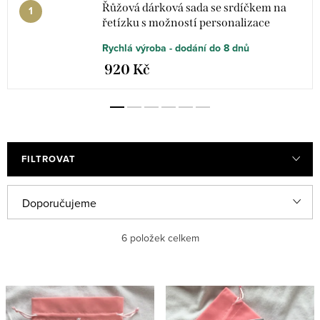
Řůžová dárková sada se srdíčkem na
řetízku s možností personalizace
Rychlá výroba - dodání do 8 dnů
920 Kč
FILTROVAT
V
Ř
Doporučujeme
ý
a
Nejlevnější
6
položek celkem
p
z
i
e
Nejdražší
s
n
Nejprodávanější
p
í