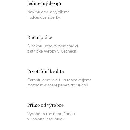
Jedinečný design
v
Navrhujeme a vyrábíme
l
nadčasové šperky.
á
d
a
Ruční práce
c
S láskou uchováváme tradici
í
zlatnické výroby v Čechách.
p
r
Prvotřídní kvalita
v
Garantujeme kvalitu a respektujeme
k
možnost vrácení peněz do 14 dnů.
y
v
ý
Přímo od výrobce
p
Vyrobeno rodinnou firmou
i
v Jablonci nad Nisou.
s