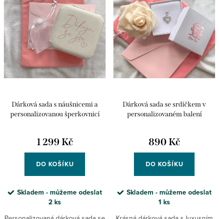
r
p
Abecedně
o
r
d
o
u
d
k
u
t
k
Dárková sada s náušnicemi a
Dárková sada se srdíčkem v
ů
t
personalizovanou šperkovnicí
personalizovaném balení
ů
1 299 Kč
890 Kč
DO KOŠÍKU
DO KOŠÍKU
Skladem - můžeme odeslat
Skladem - můžeme odeslat
2 ks
1 ks
Personalizovaná dárková sada se
Krásná dárková sada s luxusním