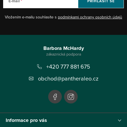
E-mail
PŘIHLÁSIT SE
Vložením e-mailu souhlasíte s
podmínkami ochrany osobních údajů
Z
á
Barbora McHardy
p
+420 777 881 675
a
t
obchod
@
pantheraleo.cz
í
Informace pro vás