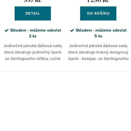
997 Kč
1 290 Kč
DETAIL
DO KOŠÍKU
Skladem - můžeme odeslat
Skladem - můžeme odeslat
2 ks
5 ks
Jedinečná pánská dárková sada,
Jedinečná pánská dárková sada,
která obsahuje jedinečný šperk
která obsahuje krásný designový
ze šterlingového stříbra, ručně
šperk - kompas- ze šterlingového
vyrobený v naší jablonecké dílně
stříbra, ručně vyrobený v naší
a zabalený do naší elegantní
jablonecké dílně a zabalený do
krabičky Galleon Bay,...
naší elegantní...