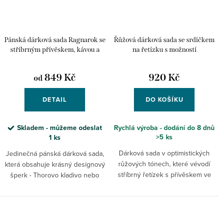
Pánská dárková sada Ragnarok se
Řůžová dárková sada se srdíčkem
stříbrným přívěskem, kávou a
na řetízku s možností
personalizací
personalizace
849 Kč
920 Kč
od
DETAIL
DO KOŠÍKU
Skladem - můžeme odeslat
Rychlá výroba - dodání do 8 dnů
>5 ks
1 ks
Dárková sada v optimistických
Jedinečná pánská dárková sada,
růžových tónech, které vévodí
která obsahuje krásný designový
stříbrný řetízek s přívěskem ve
šperk - Thorovo kladivo nebo
tvaru srdce zdobeného ruční
Merlinova draka - ze
rytinou a s možností
šterlingového stříbra, ručně
personalizace. Šperk obrdžíte v...
vyrobený v naší jablonecké dílně
O
a...