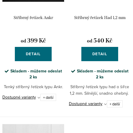
k
u
t
k
Stříbrný řetízek Ankr
Stříbrný řetízek Had 1,2 mm
ů
t
ů
399 Kč
540 Kč
od
od
DETAIL
DETAIL
Skladem - můžeme odeslat
Skladem - můžeme odeslat
2 ks
2 ks
Tenký stříbrný řetízek typu Ankr.
Stříbrný řetízek typu had o šířce
1,2 mm. Silnější, snadno ohebný.
Dostupné varianty
+ další
Dostupné varianty
+ další