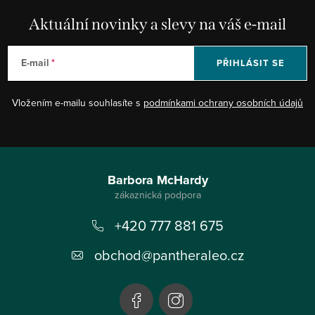
Aktuální novinky a slevy na váš e-mail
E-mail
PŘIHLÁSIT SE
Vložením e-mailu souhlasíte s
podmínkami ochrany osobních údajů
Z
á
Barbora McHardy
p
+420 777 881 675
a
t
obchod
@
pantheraleo.cz
í