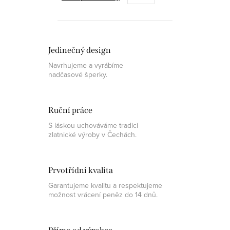
O
Jedinečný design
v
Navrhujeme a vyrábíme
l
nadčasové šperky.
á
d
a
Ruční práce
c
S láskou uchováváme tradici
í
zlatnické výroby v Čechách.
p
r
Prvotřídní kvalita
v
Garantujeme kvalitu a respektujeme
k
možnost vrácení peněz do 14 dnů.
y
v
ý