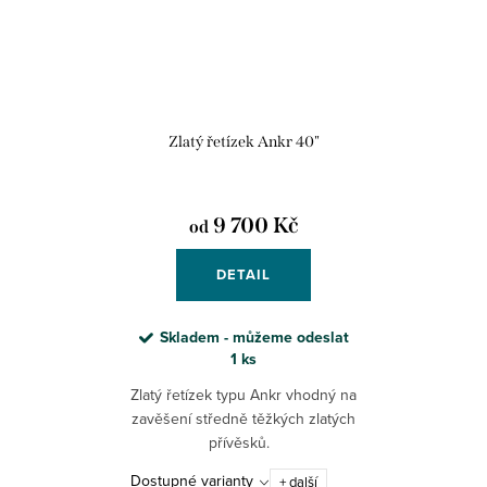
Zlatý řetízek Ankr 40"
9 700 Kč
od
DETAIL
Skladem - můžeme odeslat
1 ks
Zlatý řetízek typu Ankr vhodný na
zavěšení středně těžkých zlatých
přívěsků.
Dostupné varianty
+ další