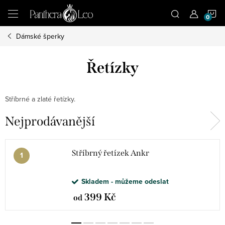
Přejít
N
na
obsah
Dámské šperky
K
Řetízky
Stříbrné a zlaté řetízky.
Nejprodávanější
Stříbrný řetízek Ankr
Skladem - můžeme odeslat
399 Kč
od