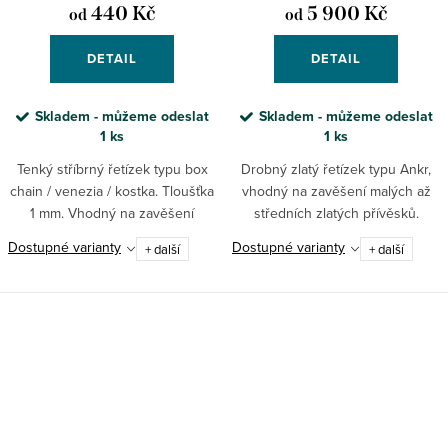
440 Kč
5 900 Kč
od
od
DETAIL
DETAIL
Skladem - můžeme odeslat
Skladem - můžeme odeslat
1 ks
1 ks
Tenký stříbrný řetízek typu box
Drobný zlatý řetízek typu Ankr,
chain / venezia / kostka. Tloušťka
vhodný na zavěšení malých až
1 mm. Vhodný na zavěšení
středních zlatých přívěsků.
menších a středních přívěsků.
Dostupné varianty
Dostupné varianty
+ další
+ další