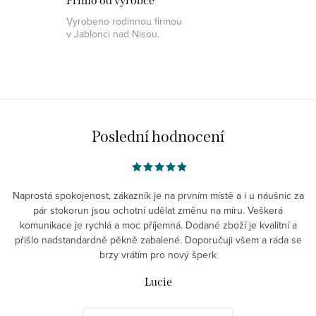
Přímo od výrobce
p
Vyrobeno rodinnou firmou
i
v Jablonci nad Nisou.
s
u
Poslední hodnocení
Naprostá spokojenost, zákazník je na prvním místě a i u náušnic za
pár stokorun jsou ochotní udělat změnu na míru. Veškerá
komunikace je rychlá a moc příjemná. Dodané zboží je kvalitní a
přišlo nadstandardně pěkně zabalené. Doporučuji všem a ráda se
brzy vrátím pro nový šperk
Lucie