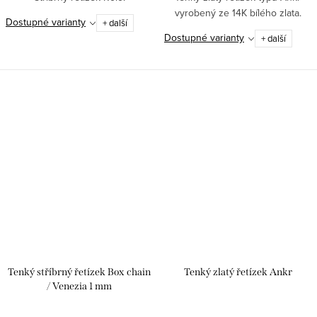
vyrobený ze 14K bílého zlata.
Dostupné varianty
+ další
Dostupné varianty
+ další
Tenký stříbrný řetízek Box chain
Tenký zlatý řetízek Ankr
/ Venezia 1 mm