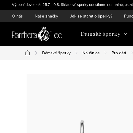
Přejít
Výrobní dovolená: 25.7. - 9.8. Skladové šperky odesíláme normálně, ostat
na
O nás
Naše značky
Jak se starat o šperky?
Punc
obsah
Dámské šperky
Dámské šperky
Náušnice
Pro děti
Domů