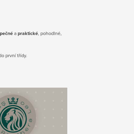
pečné
a
praktické
, pohodlné,
o první třídy.