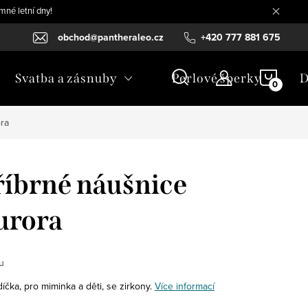
mné letní dny!
obchod@pantheraleo.cz
+420 777 881 675
NÁKU
Svatba a zásnuby
Perlové šperky
D
KOŠÍ
ora
říbrné náušnice
urora
u
íčka, pro miminka a děti, se zirkony.
Více informací