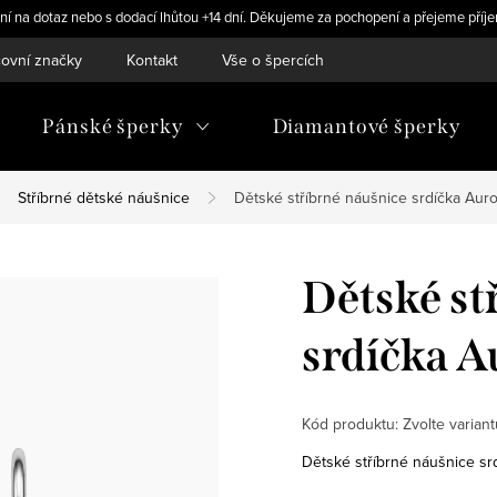
ní na dotaz nebo s dodací lhůtou +14 dní. Děkujeme za pochopení a přejeme příje
ovní značky
Kontakt
Vše o špercích
Pánské šperky
Diamantové šperky
Stříbrné dětské náušnice
Dětské stříbrné náušnice srdíčka Aur
Dětské st
srdíčka A
Kód produktu:
Zvolte variant
Dětské stříbrné náušnice srd