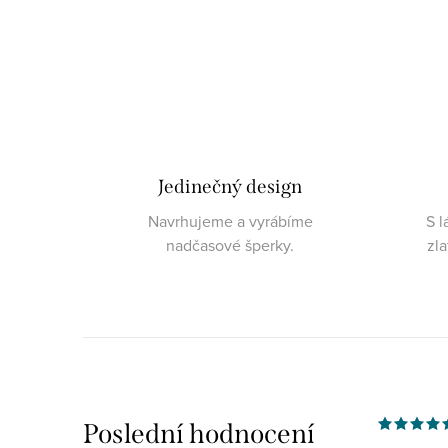
Jedinečný design
Navrhujeme a vyrábíme
S l
nadčasové šperky.
zl
Poslední hodnocení