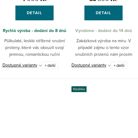
DETAIL
DETAIL
Rychlá výroba - dodání do 8 dnů
Vyrobíme - dodání do 14 dnů
Půlkulaté, lesklé stříbrné snubní
Zakázková výroba na míru. V
prsteny, které vás okouzlí svojí
případě zájmu o tento vzor
jemnou, romantickou ruční
snubních prstenů nám prosím
rytinou s motivem zrdcadlově
napište požadované velikosti do
Dostupné varianty
Dostupné varianty
+ další
+ další
situovaných srdcí. Nic nemůže
dotazu k produktu nebo na
vyjádřit váš cit lépe,...
obchod@pantheraleo.cz.
Obratem Vám...
Novinka