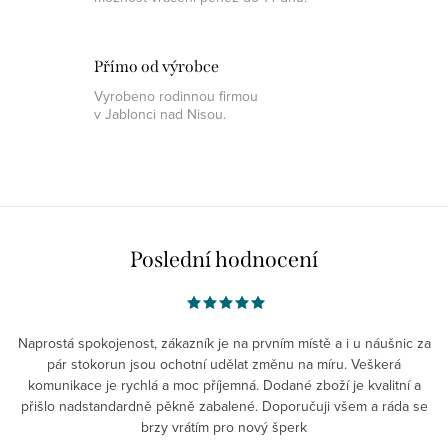
s
u
Přímo od výrobce
Vyrobeno rodinnou firmou
v Jablonci nad Nisou.
Poslední hodnocení
Naprostá spokojenost, zákazník je na prvním místě a i u náušnic za
pár stokorun jsou ochotní udělat změnu na míru. Veškerá
komunikace je rychlá a moc příjemná. Dodané zboží je kvalitní a
přišlo nadstandardně pěkně zabalené. Doporučuji všem a ráda se
brzy vrátím pro nový šperk