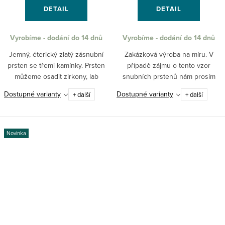
DETAIL
DETAIL
Vyrobíme - dodání do 14 dnů
Vyrobíme - dodání do 14 dnů
Jemný, éterický zlatý zásnubní
Zakázková výroba na míru. V
prsten se třemi kamínky. Prsten
případě zájmu o tento vzor
můžeme osadit zirkony, lab
snubních prstenů nám prosím
grown diamanty nebo přírodními
napište požadované velikosti do
Dostupné varianty
Dostupné varianty
+ další
+ další
brilianty.
dotazu k produktu nebo na
obchod@pantheraleo.cz.
Obratem Vám...
Novinka