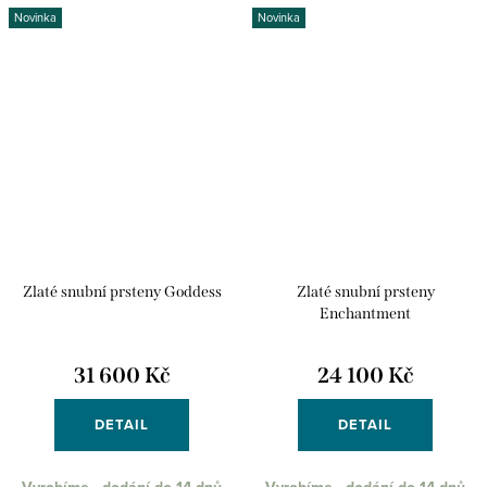
Novinka
Novinka
Zlaté snubní prsteny Goddess
Zlaté snubní prsteny
Enchantment
31 600 Kč
24 100 Kč
DETAIL
DETAIL