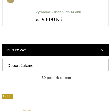
Vyrobíme - dodání do 14 dnů
9 600 Kč
od
FILTROVAT
V
Ř
Doporučujeme
ý
a
Nejlevnější
150
položek celkem
p
z
i
e
Nejdražší
s
n
Náš tip
Nejprodávanější
p
í