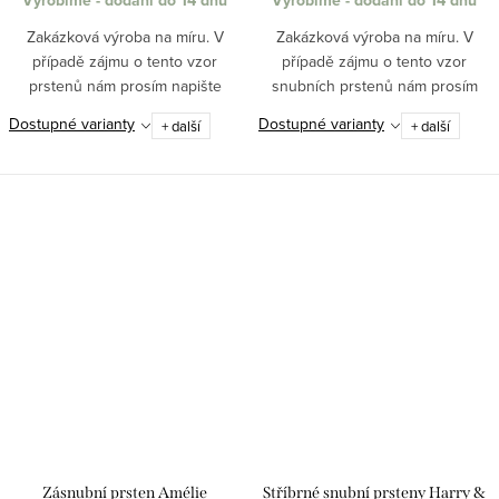
Vyrobíme - dodání do 14 dnů
Vyrobíme - dodání do 14 dnů
Zakázková výroba na míru. V
Zakázková výroba na míru. V
případě zájmu o tento vzor
případě zájmu o tento vzor
prstenů nám prosím napište
snubních prstenů nám prosím
požadované velikosti do dotazu k
napište požadované velikosti do
Dostupné varianty
Dostupné varianty
+ další
+ další
produktu nebo na email
dotazu k produktu nebo na
obchod@pantheraleo.cz.
obchod@pantheraleo.cz.
Obratem Vám...
Obratem Vám...
Zásnubní prsten Amélie
Stříbrné snubní prsteny Harry &