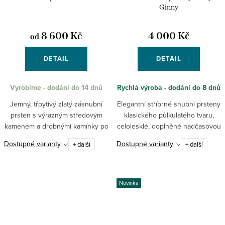
Ginny
8 600 Kč
4 000 Kč
od
DETAIL
DETAIL
Vyrobíme - dodání do 14 dnů
Rychlá výroba - dodání do 8 dnů
Jemný, třpytivý zlatý zásnubní
Elegantní stříbrné snubní prsteny
prsten s výrazným středovým
klasického půlkulatého tvaru,
kamenem a drobnými kamínky po
celolesklé, doplněné nadčasovou
obvodu. Prsten můžeme osadit
ruční rytinou. Dobře se nosí a
Dostupné varianty
Dostupné varianty
+ další
+ další
zirkony, lab grown diamanty nebo
svým designem v sobě propojují
přírodními brilianty.
tradici s moderními...
Novinka