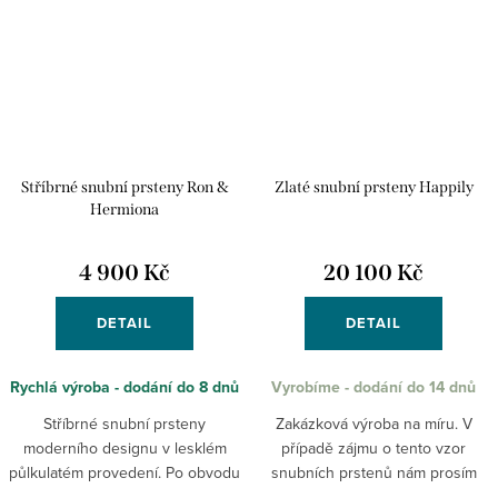
Stříbrné snubní prsteny Ron &
Zlaté snubní prsteny Happily
Hermiona
4 900 Kč
20 100 Kč
DETAIL
DETAIL
Rychlá výroba - dodání do 8 dnů
Vyrobíme - dodání do 14 dnů
Stříbrné snubní prsteny
Zakázková výroba na míru. V
moderního designu v lesklém
případě zájmu o tento vzor
půlkulatém provedení. Po obvodu
snubních prstenů nám prosím
je vedena drážka ve tvaru vlny
napište požadované velikosti do