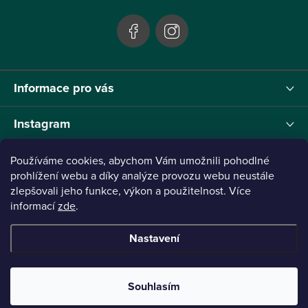
í
Informace pro vás
Instagram
Používáme cookies, abychom Vám umožnili pohodlné
prohlížení webu a díky analýze provozu webu neustále
Tento projekt byl realizován pod reg.č. 0380001205 s názvem Panthera Leo
zlepšovali jeho funkce, výkon a použitelnost. Více
zaměřený na inovaci webu a marketingových nástrojů financovaný Evropskou Unií -
informací
zde
.
Next Generation EU.
Nastavení
Copyright 2026
Panthera Leo
. Všechna práva vyhrazena.
Vytvořil Shoptet
Připraveno ve spolupráci s Broken
Souhlasím
Mouse