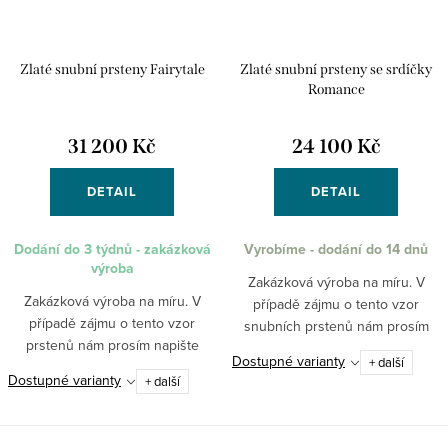
Zlaté snubní prsteny Fairytale
Zlaté snubní prsteny se srdíčky
Romance
31 200 Kč
24 100 Kč
DETAIL
DETAIL
Dodání do 3 týdnů - zakázková
Vyrobíme - dodání do 14 dnů
výroba
Zakázková výroba na míru. V
Zakázková výroba na míru. V
případě zájmu o tento vzor
případě zájmu o tento vzor
snubních prstenů nám prosím
prstenů nám prosím napište
napište požadované velikosti do
Dostupné varianty
+ další
požadované velikosti do dotazu k
dotazu k produktu nebo na
Dostupné varianty
+ další
produktu nebo na email
obchod@pantheraleo.cz.
obchod@pantheraleo.cz.
Obratem Vám...
Obratem Vám...