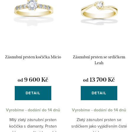
r
p
Abecedně
o
r
d
o
u
d
k
u
t
k
Zásnubní prsten kočička Micio
Zásnubní prsten se srdíčkem
ů
t
Leah
ů
9 600 Kč
13 700 Kč
od
od
DETAIL
DETAIL
Vyrobíme - dodání do 14 dnů
Vyrobíme - dodání do 14 dnů
Milý zlatý zásnubní prsten
Zlatý zásnubní prsten se
kočička s diamanty. Prsten
srdíčkem jako vyjádřením čisté