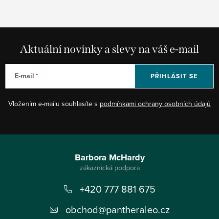
Aktuální novinky a slevy na váš e-mail
E-mail
PŘIHLÁSIT SE
Vložením e-mailu souhlasíte s
podmínkami ochrany osobních údajů
Z
á
Barbora McHardy
p
+420 777 881 675
a
t
obchod
@
pantheraleo.cz