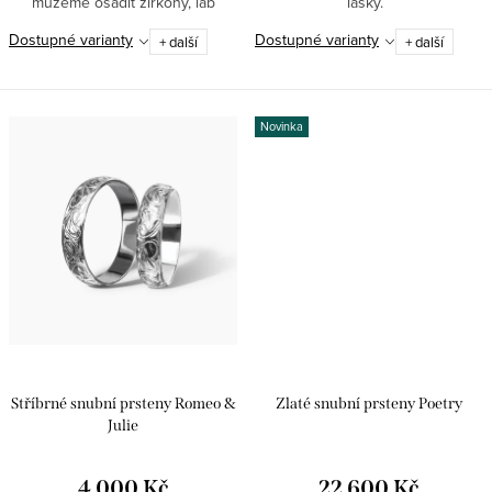
můžeme osadit zirkony, lab
lásky.
grown diamanty nebo přírodními
Dostupné varianty
Dostupné varianty
+ další
+ další
brilianty.
Novinka
Stříbrné snubní prsteny Romeo &
Zlaté snubní prsteny Poetry
Julie
4 000 Kč
22 600 Kč