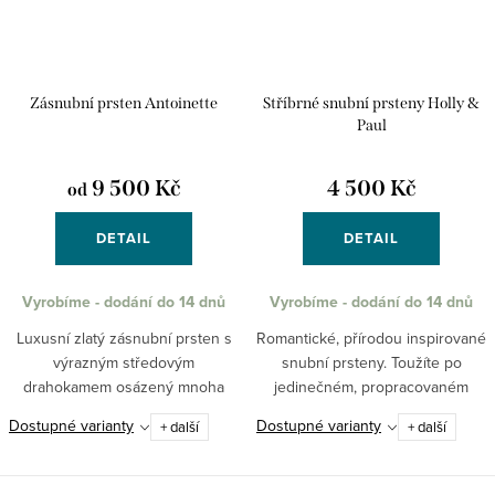
Zásnubní prsten Antoinette
Stříbrné snubní prsteny Holly &
Paul
9 500 Kč
4 500 Kč
od
DETAIL
DETAIL
Vyrobíme - dodání do 14 dnů
Vyrobíme - dodání do 14 dnů
Luxusní zlatý zásnubní prsten s
Romantické, přírodou inspirované
výrazným středovým
snubní prsteny. Toužíte po
drahokamem osázený mnoha
jedinečném, propracovaném
dalšími drobnými kameny. Prsten
designu snubních prstenů? Tento
Dostupné varianty
Dostupné varianty
+ další
+ další
můžeme osadit zirkony, lab
designový vzor spojuje přírodní
grown diamanty nebo přírodními
motivy s klasickou...
brilianty....