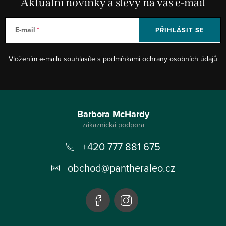
Aktuální novinky a slevy na váš e-mail
E-mail
PŘIHLÁSIT SE
Vložením e-mailu souhlasíte s
podmínkami ochrany osobních údajů
Z
á
Barbora McHardy
p
+420 777 881 675
a
t
obchod
@
pantheraleo.cz
í