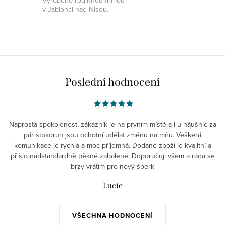
Vyrobeno rodinnou firmou
v Jablonci nad Nisou.
Poslední hodnocení
Naprostá spokojenost, zákazník je na prvním místě a i u náušnic za
pár stokorun jsou ochotní udělat změnu na míru. Veškerá
komunikace je rychlá a moc příjemná. Dodané zboží je kvalitní a
přišlo nadstandardně pěkně zabalené. Doporučuji všem a ráda se
brzy vrátím pro nový šperk
Lucie
VŠECHNA HODNOCENÍ