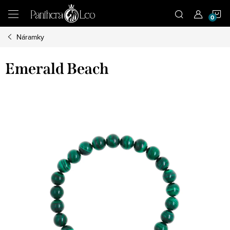
Přejít
N
na
obsah
Náramky
K
Emerald Beach