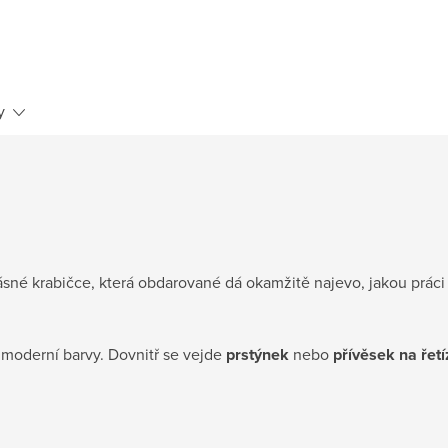
y
ásné krabičce, která obdarované dá okamžitě najevo, jakou práci 
 moderní barvy. Dovnitř se vejde
prstýnek
nebo
přívěsek na řet