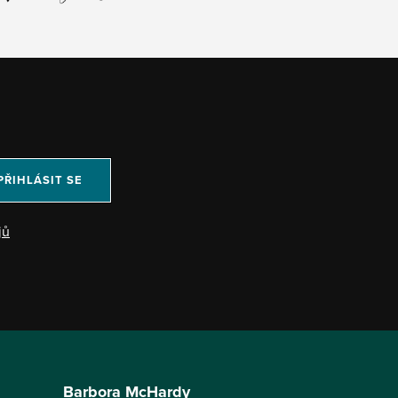
PŘIHLÁSIT SE
jů
Barbora McHardy