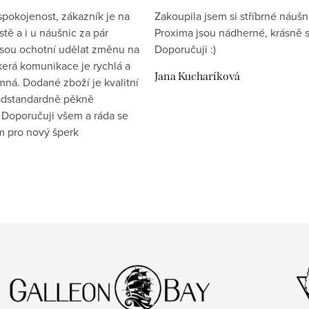
spokojenost, zákazník je na
Zakoupila jsem si stříbrné náušn
tě a i u náušnic za pár
Proxima jsou nádherné, krásně s
jsou ochotní udělat změnu na
Doporučuji :)
kerá komunikace je rychlá a
Jana Kucharíková
mná. Dodané zboží je kvalitní
nadstandardně pěkně
 Doporučuji všem a ráda se
ím pro nový šperk