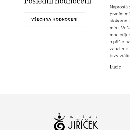
Poslední hodnocení
Naprostá 
prvním mís
VŠECHNA HODNOCENÍ
stokorun 
míru. Veš
moc příje
a přišlo 
zabalené.
brzy vrát
Lucie