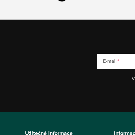
E-mail
V
Z
á
Užitečné informace
Informac