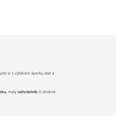
jste si s výběrem šperku dali a
ízku,
malý
náhrdelník
či drobné