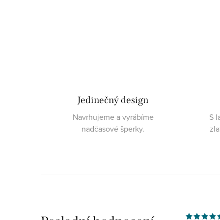
Jedinečný design
Navrhujeme a vyrábíme
S l
nadčasové šperky.
zl