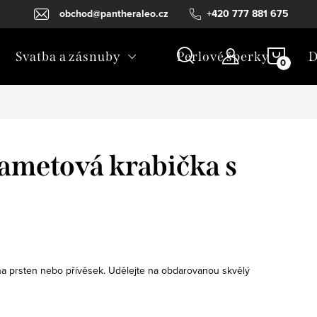
obchod@pantheraleo.cz
+420 777 881 675
NÁKU
Svatba a zásnuby
Perlové šperky
D
KOŠÍ
ametová krabička s
na prsten nebo přívěsek. Udělejte na obdarovanou skvělý