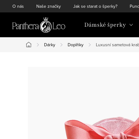
Přejít
O nás
Naše značky
Jak se starat o šperky?
Punc
na
obsah
Dámské šperky
Dárky
Doplňky
Luxusní sametová krab
Domů