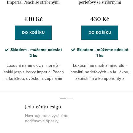
Imperial Peach se stříbrnými
perleťový se stříbrnými
komponenty
komponenty
430 Kč
430 Kč
DO KOŠÍKU
DO KOŠÍKU
Skladem - můžeme odeslat
Skladem - můžeme odeslat
2 ks
1 ks
Luxusní náramek z minerálů -
Luxusní náramek z minerálů -
lesklý jaspis barvy Imperial Peach
howlitů perleťových - s kuličkou,
- s kuličkou, ověskem, zapínáním
zapínáním a komponenty z
a komponenty z rhodiovaného
rhodiovaného stříbra.
stříbra.
Jedinečný design
Navrhujeme a vyrábíme
nadčasové šperky.