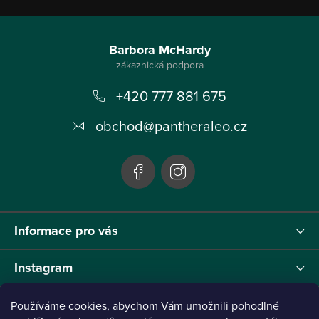
Z
á
Barbora McHardy
p
+420 777 881 675
a
t
obchod
@
pantheraleo.cz
í
Informace pro vás
Instagram
Používáme cookies, abychom Vám umožnili pohodlné