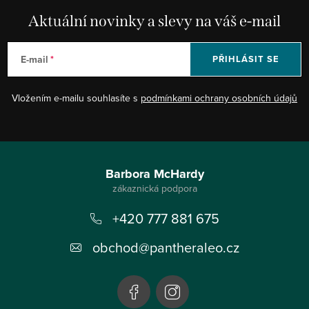
Aktuální novinky a slevy na váš e-mail
E-mail
PŘIHLÁSIT SE
Vložením e-mailu souhlasíte s
podmínkami ochrany osobních údajů
Z
á
Barbora McHardy
p
+420 777 881 675
a
t
obchod
@
pantheraleo.cz
í