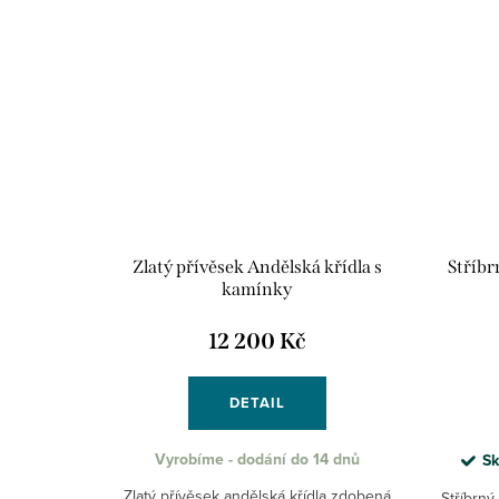
Zlatý přívěsek Andělská křídla s
Stříbr
kamínky
12 200 Kč
DETAIL
Vyrobíme - dodání do 14 dnů
Sk
Zlatý přívěsek andělská křídla zdobená
Stříbrný