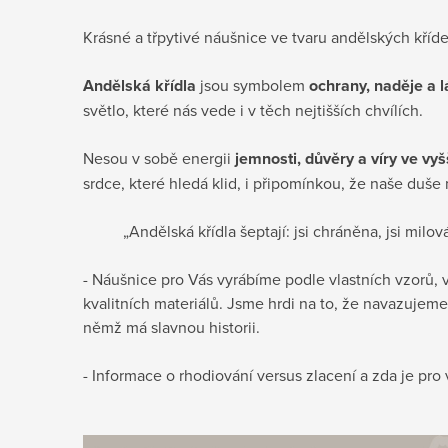
Krásné a třpytivé náušnice ve tvaru andělských kří
Andělská křídla
jsou symbolem
ochrany, naděje a l
světlo, které nás vede i v těch nejtišších chvílích.
Nesou v sobě energii
jemnosti, důvěry a víry ve vyš
srdce, které hledá klid, i připomínkou, že naše duše
„Andělská křídla šeptají: jsi chráněna, jsi milová
- Náušnice pro Vás vyrábíme podle vlastních vzorů, 
kvalitních materiálů. Jsme hrdi na to, že navazujeme 
němž má slavnou historii.
- Informace o rhodiování versus zlacení a zda je pr