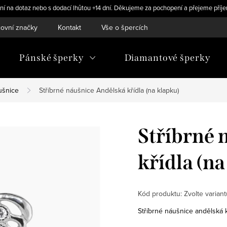
ní na dotaz nebo s dodací lhůtou +14 dní. Děkujeme za pochopení a přejeme příje
ovní značky
Kontakt
Vše o špercích
Pánské šperky
Diamantové šperky
ušnice
Stříbrné náušnice Andělská křídla (na klapku)
Stříbrné 
křídla (na
Kód produktu:
Zvolte variant
Stříbrné náušnice andělská 