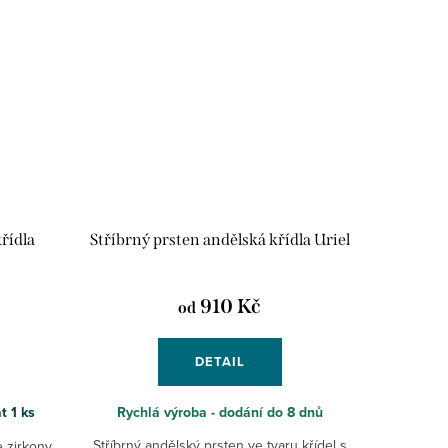
řídla
Stříbrný prsten andělská křídla Uriel
910 Kč
od
DETAIL
at
1 ks
Rychlá výroba - dodání do 8 dnů
Stříbrný andělský prsten ve tvaru křídel s
 zirkony.