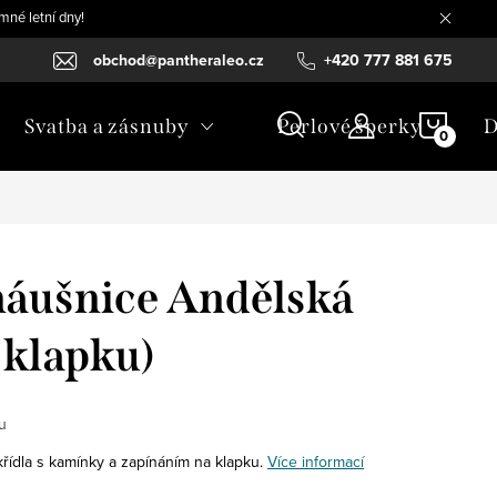
mné letní dny!
obchod@pantheraleo.cz
+420 777 881 675
NÁKU
Svatba a zásnuby
Perlové šperky
D
KOŠÍ
náušnice Andělská
 klapku)
u
křídla s kamínky a zapínáním na klapku.
Více informací