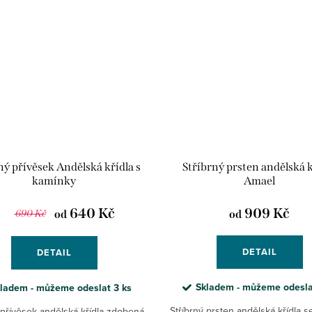
ný přívěsek Andělská křídla s
Stříbrný prsten andělská k
kamínky
Amael
640 Kč
909 Kč
690 Kč
od
od
DETAIL
DETAIL
Skladem - můžeme odesl
ladem - můžeme odeslat
3 ks
Stříbrný prsten andělská křídla se
 přívěsek andělská křídla zdobená