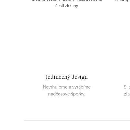
šesti zirkony.
Jedinečný design
Navrhujeme a vyrábíme
S l
nadčasové šperky.
zl