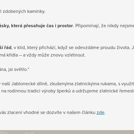
del zdobených kamínky.
ásky, která přesahuje čas i prostor
. Připomínají, že nikdy nejs
ší řád
, v klid, který přichází, když se odevzdáme proudu života.
 má křídla – a vždy může znovu vzlétnout.
na, jsi světlo.“
v naší Jablonecké dílně, zkušenýma zlatnickýma rukama, s využit
na rodinnou tradici výroby šperků a udržujeme zlatnické řemeslo v
o vás zlacení vhodné se dozvíte v našem článku
zde
.