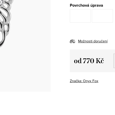
Povrchová úprava
Možnosti doručení
od
770 Kč
Měrná
cena:
Značka:
Onyx Fox