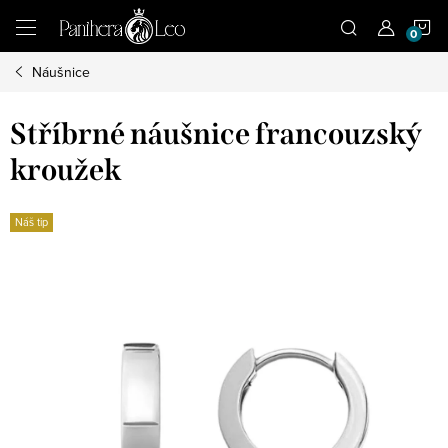
Přejít
N
na
obsah
Náušnice
K
Stříbrné náušnice francouzský
kroužek
Náš tip