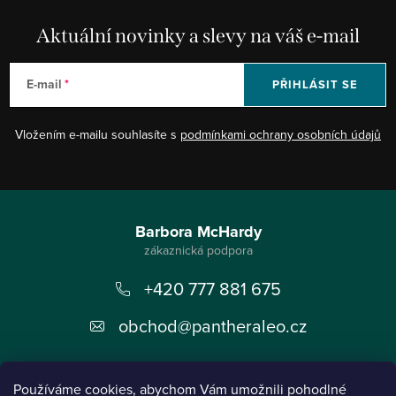
Aktuální novinky a slevy na váš e-mail
E-mail
PŘIHLÁSIT SE
Vložením e-mailu souhlasíte s
podmínkami ochrany osobních údajů
Z
á
Barbora McHardy
p
+420 777 881 675
a
t
obchod
@
pantheraleo.cz
í
Používáme cookies, abychom Vám umožnili pohodlné