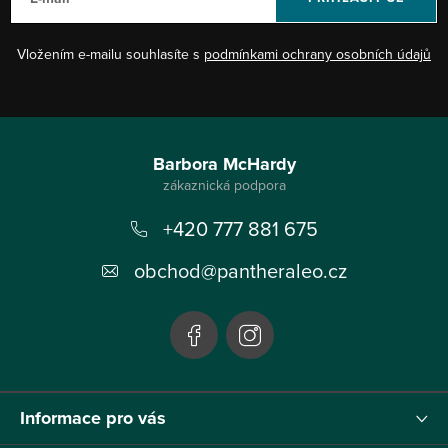
Vložením e-mailu souhlasíte s
podmínkami ochrany osobních údajů
Z
á
Barbora McHardy
p
+420 777 881 675
a
t
obchod
@
pantheraleo.cz
í
Informace pro vás