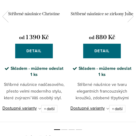
Stříbrné náušnice Christine
Stříbrné náušnice se zirkony Julie
1 390 Kč
880 Kč
od
od
DETAIL
DETAIL
Skladem - můžeme odeslat
Skladem - můžeme odeslat
1 ks
1 ks
Stříbrné náušnice nadčasového,
Stříbrné náušnice ve tvaru
přesto velmi moderního stylu,
elegantních francouzských
které zvýrazní Váš osobitý styl.
kroužků, zdobené třpytivými
zirkony - nadčasové, nóbl a
Dostupné varianty
Dostupné varianty
+ další
+ další
přitom tak praktické! Každý váš
outfit pozvednou o úroveň výš.