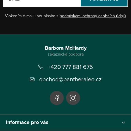
Vložením e-mailu souhlasíte s
podmínkami ochrany osobních údajů
Z
á
Barbora McHardy
p
+420 777 881 675
a
t
obchod
@
pantheraleo.cz
í
Informace pro vás