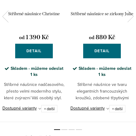
Stříbrné náušnice Christine
Stříbrné náušnice se zirkony Julie
1 390 Kč
880 Kč
od
od
DETAIL
DETAIL
Skladem - můžeme odeslat
Skladem - můžeme odeslat
1 ks
1 ks
Stříbrné náušnice nadčasového,
Stříbrné náušnice ve tvaru
přesto velmi moderního stylu,
elegantních francouzských
které zvýrazní Váš osobitý styl.
kroužků, zdobené třpytivými
zirkony - nadčasové, nóbl a
Dostupné varianty
Dostupné varianty
+ další
+ další
přitom tak praktické! Každý váš
outfit pozvednou o úroveň výš.