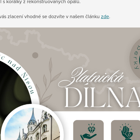
víl s korálky z rekonstruovaných opálů.
o vás zlacení vhodné se dozvíte v našem článku
zde
.