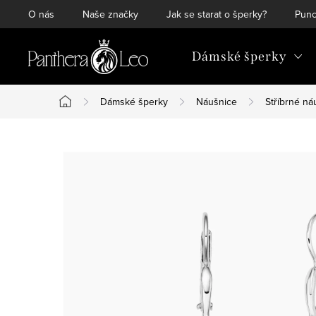
Přejít
O nás
Naše značky
Jak se starat o šperky?
Punc
na
obsah
Dámské šperky
Dámské šperky
Náušnice
Stříbrné ná
Domů