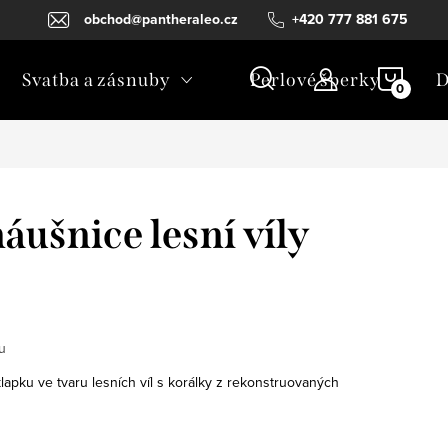
obchod@pantheraleo.cz
+420 777 881 675
NÁKU
Svatba a zásnuby
Perlové šperky
D
KOŠÍ
áušnice lesní víly
u
klapku ve tvaru lesních víl s korálky z rekonstruovaných