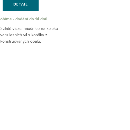
DETAIL
obíme - dodání do 14 dnů
 zlaté visací náušnice na klapku
tvaru lesních víl s korálky z
ekonstruovaných opálů.