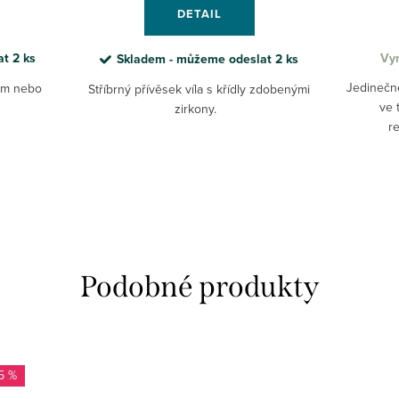
DETAIL
at
2 ks
Vyr
Skladem - můžeme odeslat
2 ks
Jedinečné
sem nebo
Stříbrný přívěsek víla s křídly zdobenými
ve 
zirkony.
r
15 %