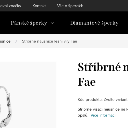
ovní značky
Kontakt
Vše o špercích
Pánské šperky
Diamantové šperky
ušnice
Stříbrné náušnice lesní víly Fae
Stříbrné n
Fae
Kód produktu:
Zvolte variant
Stříbrné visací náušnice na 
opálů.
Více informací