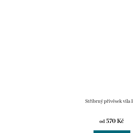
Stříbrný přívěsek víla 
570 Kč
od