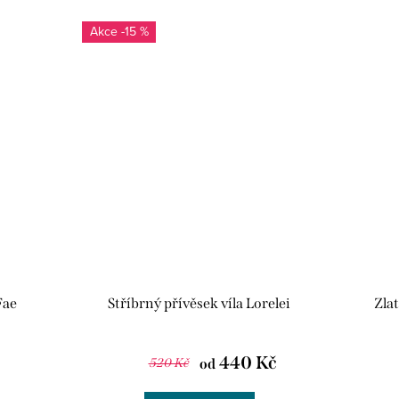
-15 %
Fae
Stříbrný přívěsek víla Lorelei
Zlat
440 Kč
520 Kč
od