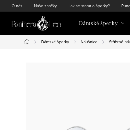
Přejít
O nás
Naše značky
Jak se starat o šperky?
Punc
na
obsah
Dámské šperky
Dámské šperky
Náušnice
Stříbrné ná
Domů