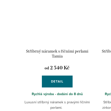
Stříbrný náramek s říčními perlami
Stříb
Tamia
2 540 Kč
od
DETAIL
Rychlá výroba - dodání do 8 dnů
Ryc
Luxusní stříbrný náramek s pravými říčními
Stříb
perlami.
zirko