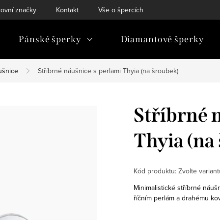
ovní značky
Kontakt
Vše o špercích
Pánské šperky
Diamantové šperky
ušnice
Stříbrné náušnice s perlami Thyia (na šroubek)
Stříbrné 
Thyia (na
Kód produktu:
Zvolte variant
Minimalistické stříbrné náuš
říčním perlám a drahému kov