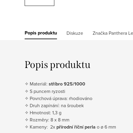
Popis produktu
Diskuze
Značka
Panthera L
Popis produktu
✧ Materiál:
stříbro 925/1000
✧ S puncem ryzosti
✧ Povrchová úprava: rhodiováno
✧ Druh zapínání: na šroubek
✧ Hmotnost: 1,3 g
✧ Rozměry: 8 x 8 mm
✧ Kameny: 2x
přírodní říční perla
o ø 6 mm