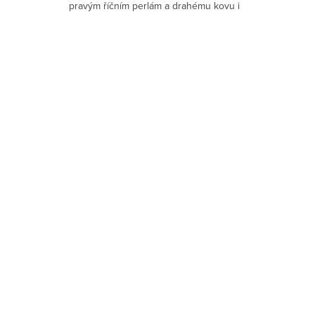
pravým říčním perlám a drahému kovu i
nadčasovou prestiž.