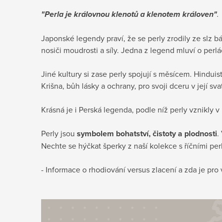
"Perla je královnou klenotů a klenotem královen"
.
Japonské legendy praví, že se perly zrodily ze slz bá
nosiči moudrosti a síly. Jedna z legend mluví o perlá
Jiné kultury si zase perly spojují s měsícem. Hinduis
Krišna, bůh lásky a ochrany, pro svoji dceru v její sv
Krásná je i Perská legenda, podle níž perly vznikly
Perly jsou
symbolem bohatství, čistoty a plodnosti
.
Nechte se hýčkat šperky z naší kolekce s říčními per
- Informace o rhodiování versus zlacení a zda je pr