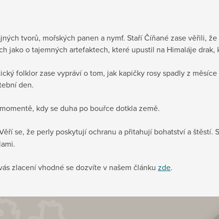
jných tvorů, mořských panen a nymf. Staří Číňané zase věřili, že 
ch jako o tajemných artefaktech, které upustil na Himaláje drak, 
tický folklor zase vypráví o tom, jak kapičky rosy spadly z měsíc
atební den.
 v momentě, kdy se duha po bouřce dotkla země.
 Věří se, že perly poskytují ochranu a přitahují bohatství a štěstí. 
lami.
o vás zlacení vhodné se dozvíte v našem článku
zde
.