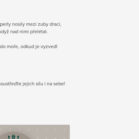
perly nosily mezi zuby draci,
když nad nimi přelétal.
e do moře, odkud je vyzvedl
Soustřeďte jejich sílu i na sebe!