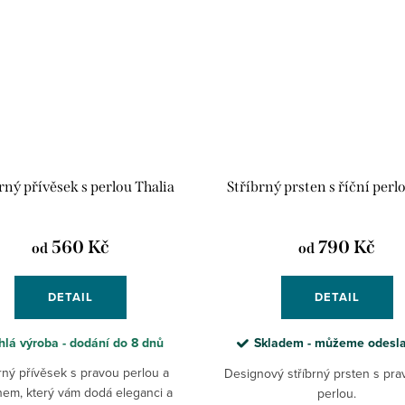
rný přívěsek s perlou Thalia
Stříbrný prsten s říční perl
560 Kč
790 Kč
od
od
DETAIL
DETAIL
hlá výroba - dodání do 8 dnů
Skladem - můžeme odesl
rný přívěsek s pravou perlou a
Designový stříbrný prsten s prav
nem, který vám dodá eleganci a
perlou.