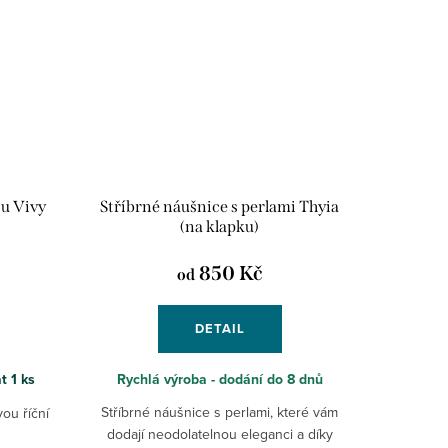
ou Vivy
Stříbrné náušnice s perlami Thyia
(na klapku)
850 Kč
od
DETAIL
at
1 ks
Rychlá výroba - dodání do 8 dnů
Stříbrné náušnice s perlami, které vám
ou říční
dodají neodolatelnou eleganci a díky