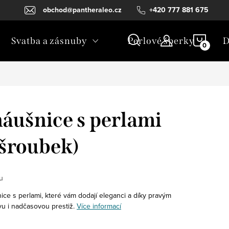
obchod@pantheraleo.cz
+420 777 881 675
NÁKU
Svatba a zásnuby
Perlové šperky
D
KOŠÍ
náušnice s perlami
 šroubek)
u
nice s perlami, které vám dodají eleganci a díky pravým
u i nadčasovou prestiž.
Více informací