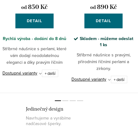
850 Kč
890 Kč
od
od
DETAIL
DETAIL
Rychlá výroba - dodání do 8 dnů
Skladem - můžeme odeslat
1 ks
Stříbrné náušnice s perlami, které
Stříbrné náušnice s pravými,
vám dodají neodolatelnou
přírodními říčními perlami a
eleganci a díky pravým říčním
zirkony.
perlám a drahému kovu i
Dostupné varianty
+ další
nadčasovou prestiž.
Dostupné varianty
+ další
Jedinečný design
Navrhujeme a vyrábíme
nadčasové šperky.