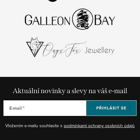
Aktuální novinky a slevy na váš e-mail
E-mail
PŘIHLÁSIT SE
Vložením e-mailu souhlasíte s
podmínkami ochrany osobních údajů