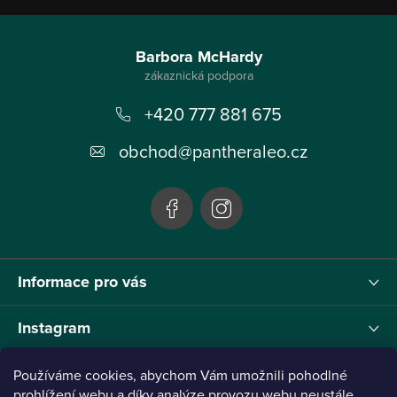
Z
á
Barbora McHardy
p
+420 777 881 675
a
t
obchod
@
pantheraleo.cz
í
Informace pro vás
Instagram
Používáme cookies, abychom Vám umožnili pohodlné
prohlížení webu a díky analýze provozu webu neustále