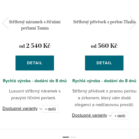
Stříbrný náramek s říčními
Stříbrný přívěsek s perlou Thalia
perlami Tamia
2 540 Kč
560 Kč
od
od
DETAIL
DETAIL
Rychlá výroba - dodání do 8 dnů
Rychlá výroba - dodání do 8 dnů
Luxusní stříbrný náramek s
Stříbrný přívěsek s pravou perlou
pravými říčními perlami.
a zirkonem, který vám dodá
eleganci a nadčasovou prestiž.
Dostupné varianty
+ další
Dostupné varianty
+ další