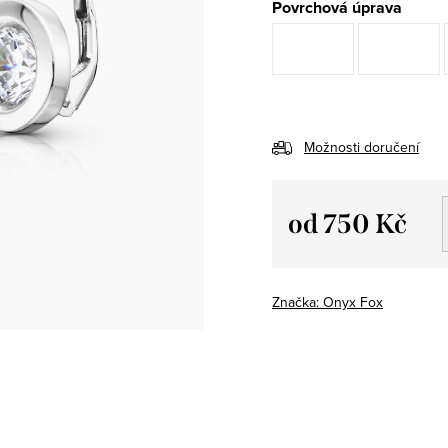
Povrchová úprava
Možnosti doručení
od
750 Kč
Měrná
cena:
Značka:
Onyx Fox