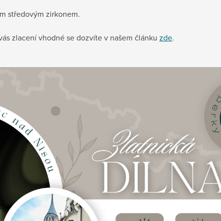
ným středovým zirkonem.
o vás zlacení vhodné se dozvíte v našem článku
zde
.