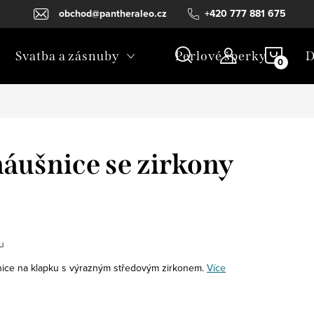
obchod@pantheraleo.cz
+420 777 881 675
NÁKU
Svatba a zásnuby
Perlové šperky
D
KOŠÍ
náušnice se zirkony
u
šnice na klapku s výrazným středovým zirkonem.
Více