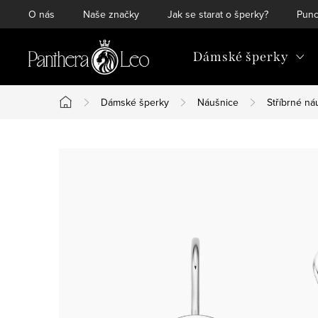
Přejít
O nás
Naše značky
Jak se starat o šperky?
Punc
na
obsah
Dámské šperky
Dámské šperky
Náušnice
Stříbrné ná
Domů