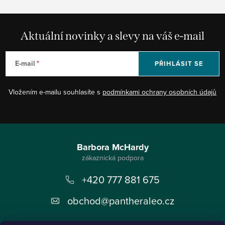
Aktuální novinky a slevy na váš e-mail
E-mail
PŘIHLÁSIT SE
Vložením e-mailu souhlasíte s
podmínkami ochrany osobních údajů
Z
á
Barbora McHardy
p
+420 777 881 675
a
t
obchod
@
pantheraleo.cz
í