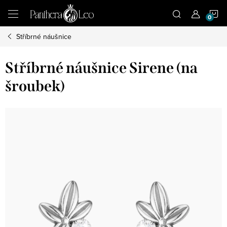
Přejít
N
na
obsah
Stříbrné náušnice
K
Stříbrné náušnice Sirene (na
šroubek)