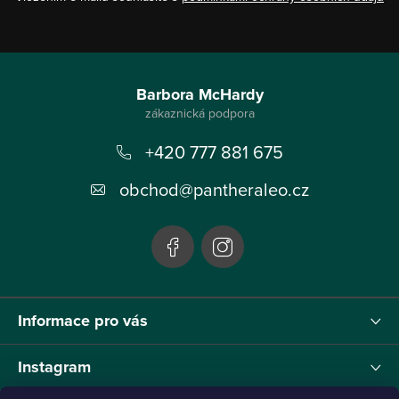
Z
á
Barbora McHardy
p
+420 777 881 675
a
t
obchod
@
pantheraleo.cz
í
Informace pro vás
Instagram