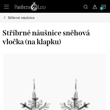
Přejít
N
na
obsah
Stříbrné náušnice
K
Stříbrné náušnice sněhová
vločka (na klapku)