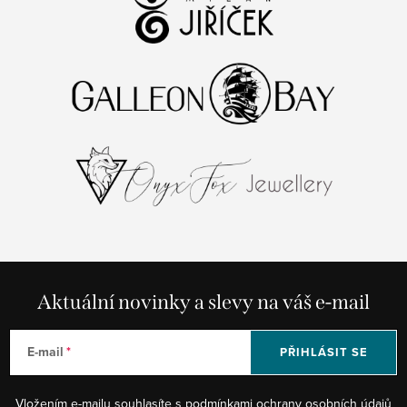
Aktuální novinky a slevy na váš e-mail
E-mail
PŘIHLÁSIT SE
Vložením e-mailu souhlasíte s
podmínkami ochrany osobních údajů