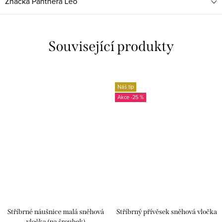
Značka
Panthera Leo
Související produkty
Náš tip
-25 %
Stříbrné náušnice malá sněhová
Stříbrný přívěsek sněhová vločka
vločka (na šroubek)