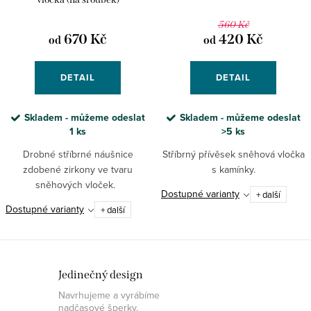
560 Kč
670 Kč
420 Kč
od
od
DETAIL
DETAIL
Skladem - můžeme odeslat
Skladem - můžeme odeslat
1 ks
>5 ks
Drobné stříbrné náušnice
Stříbrný přívěsek sněhová vločka
zdobené zirkony ve tvaru
s kamínky.
sněhových vloček.
Dostupné varianty
+ další
Dostupné varianty
+ další
Jedinečný design
Navrhujeme a vyrábíme
nadčasové šperky.