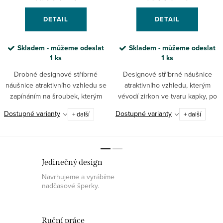
DETAIL
DETAIL
Skladem - můžeme odeslat
Skladem - můžeme odeslat
1 ks
1 ks
Drobné designové stříbrné
Designové stříbrné náušnice
náušnice atraktivního vzhledu se
atraktivního vzhledu, kterým
zapínáním na šroubek, kterým
vévodí zirkon ve tvaru kapky, po
vévodí zirkon ve tvaru kapky, po
celém obvodu posázený dalšími
Dostupné varianty
Dostupné varianty
+ další
+ další
celém obvodu posázený dalšími
zirkony, s pohodlným zapínáním
zirkony.
na klapku.
Jedinečný design
Navrhujeme a vyrábíme
nadčasové šperky.
Ruční práce