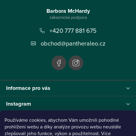
Z
á
Barbora McHardy
p
+420 777 881 675
a
t
obchod
@
pantheraleo.cz
í
Informace pro vás
Instagram
Používáme cookies, abychom Vám umožnili pohodlné
prohlížení webu a díky analýze provozu webu neustále
Tento projekt byl realizován pod reg.č. 0380001205 s názvem Panthera Leo
zlepšovali jeho funkce, výkon a použitelnost. Více