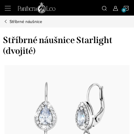
Přejít
N
na
obsah
Stříbrné náušnice
K
Stříbrné náušnice Starlight
(dvojité)