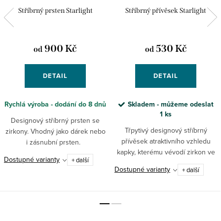
Stříbrný prsten Starlight
Stříbrný přívěsek Starlight
900 Kč
530 Kč
od
od
DETAIL
DETAIL
Rychlá výroba - dodání do 8 dnů
Skladem - můžeme odeslat
1 ks
Designový stříbrný prsten se
Třpytivý designový stříbrný
zirkony. Vhodný jako dárek nebo
přívěsek atraktivního vzhledu
i zásnubní prsten.
kapky, kterému vévodí zirkon ve
Dostupné varianty
+ další
tvaru kapky, po celém obvodu
Dostupné varianty
+ další
osázený dalšími drobnými
zirkony.