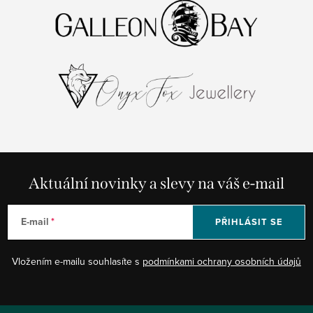
Aktuální novinky a slevy na váš e-mail
E-mail
PŘIHLÁSIT SE
Vložením e-mailu souhlasíte s
podmínkami ochrany osobních údajů