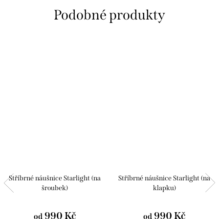
Stříbrné náušnice Starlight (na
Stříbrné náušnice Starlight (na
šroubek)
klapku)
990 Kč
990 Kč
od
od