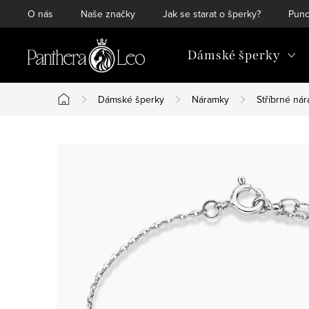
Přejít
O nás
Naše značky
Jak se starat o šperky?
Punc
na
obsah
Dámské šperky
Dámské šperky
Náramky
Stříbrné ná
Domů