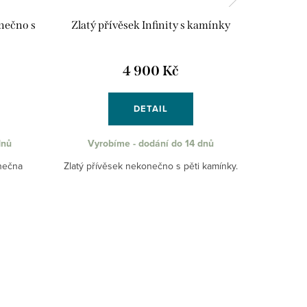
onečno s
Zlatý přívěsek Infinity s kamínky
Stř
n
4 900 Kč
DETAIL
dnů
Vyrobíme - dodání do 14 dnů
Skl
onečna
Zlatý přívěsek nekonečno s pěti kamínky.
Stříbrn
ozdobe