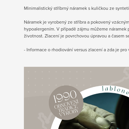
Minimalistický stříbrný náramek s kuličkou ze synte
Náramek je vyrobený ze stříbra a pokovený vzácným 
hypoalergením. V případě zájmu můžeme náramek po
životnost. Zlacení je povrchovou úpravou a časem se 
- Informace o rhodiování versus zlacení a zda je pr