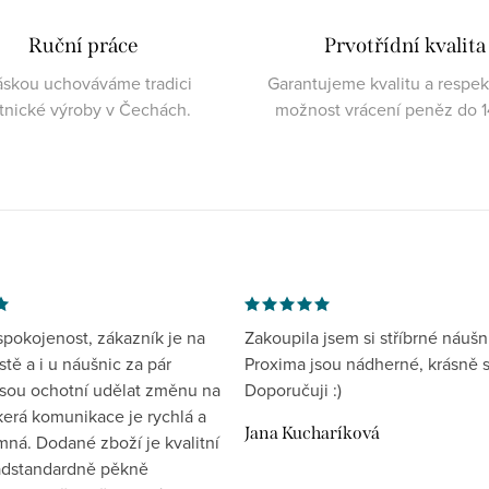
Ruční práce
Prvotřídní kvalita
áskou uchováváme tradici
Garantujeme kvalitu a respe
atnické výroby v Čechách.
možnost vrácení peněz do 1
spokojenost, zákazník je na
Zakoupila jsem si stříbrné náušn
tě a i u náušnic za pár
Proxima jsou nádherné, krásně s
jsou ochotní udělat změnu na
Doporučuji :)
kerá komunikace je rychlá a
Jana Kucharíková
mná. Dodané zboží je kvalitní
nadstandardně pěkně