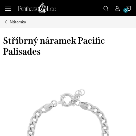
Přejít
N
na
obsah
Náramky
K
Stříbrný náramek Pacific
Palisades