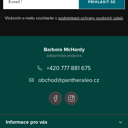
E-mail
PŘIHLÁSIT SE
Vložením e-mailu souhlasíte s
podmínkami ochrany osobních údajů
Z
á
Barbora McHardy
p
+420 777 881 675
a
t
obchod
@
pantheraleo.cz
í
Informace pro vás