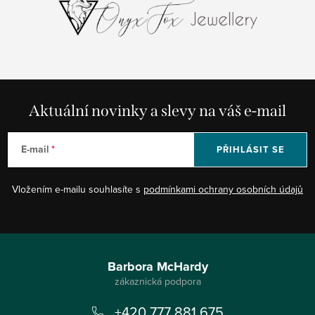
Aktuální novinky a slevy na váš e-mail
E-mail
PŘIHLÁSIT SE
Vložením e-mailu souhlasíte s
podmínkami ochrany osobních údajů
Z
á
Barbora McHardy
p
+420 777 881 675
a