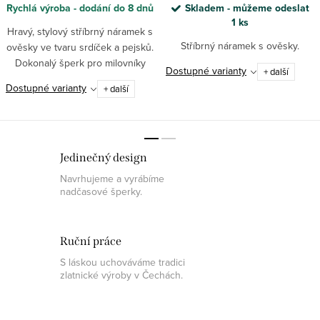
Rychlá výroba - dodání do 8 dnů
Skladem - můžeme odeslat
1 ks
Hravý, stylový stříbrný náramek s
Stříbrný náramek s ověsky.
ověsky ve tvaru srdíček a pejsků.
Dokonalý šperk pro milovníky
Dostupné varianty
+ další
našich nejoddanějších parťáků.
Dostupné varianty
+ další
Jedinečný design
Navrhujeme a vyrábíme
nadčasové šperky.
Ruční práce
S láskou uchováváme tradici
zlatnické výroby v Čechách.