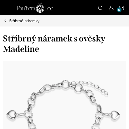
Přejít
N
na
obsah
Stříbrné náramky
K
Stříbrný náramek s ověsky
Madeline