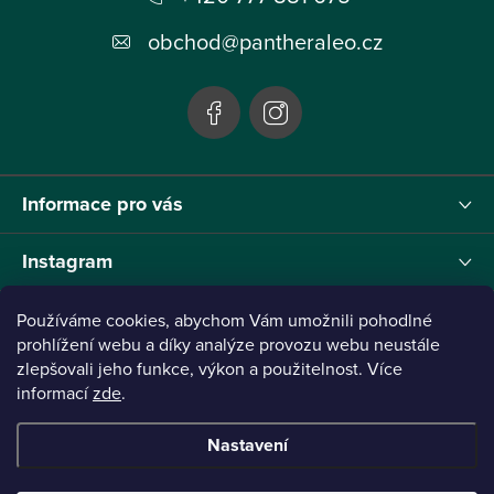
t
obchod
@
pantheraleo.cz
í
Informace pro vás
Instagram
Používáme cookies, abychom Vám umožnili pohodlné
prohlížení webu a díky analýze provozu webu neustále
Tento projekt byl realizován pod reg.č. 0380001205 s názvem Panthera Leo
zlepšovali jeho funkce, výkon a použitelnost. Více
zaměřený na inovaci webu a marketingových nástrojů financovaný Evropskou Unií -
informací
zde
.
Next Generation EU.
Nastavení
Copyright 2026
Panthera Leo
. Všechna práva vyhrazena.