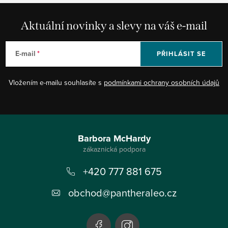
Aktuální novinky a slevy na váš e-mail
E-mail
PŘIHLÁSIT SE
Vložením e-mailu souhlasíte s
podmínkami ochrany osobních údajů
Z
á
Barbora McHardy
p
+420 777 881 675
a
t
obchod
@
pantheraleo.cz
í