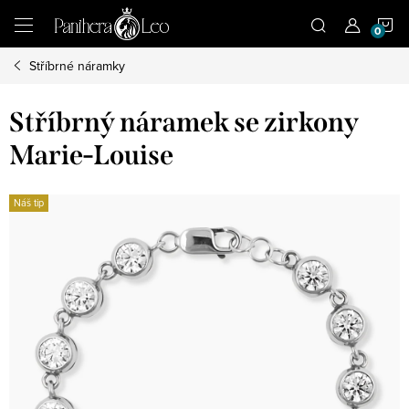
Přejít
N
na
obsah
Stříbrné náramky
K
Stříbrný náramek se zirkony
Marie-Louise
Náš tip