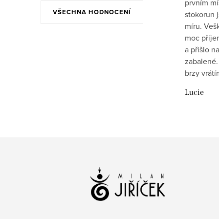
prvním mís
VŠECHNA HODNOCENÍ
stokorun 
míru. Veš
moc příje
a přišlo 
zabalené.
brzy vrát
Lucie