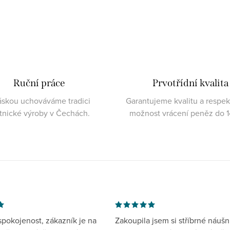
Ruční práce
Prvotřídní kvalita
áskou uchováváme tradici
Garantujeme kvalitu a respe
atnické výroby v Čechách.
možnost vrácení peněz do 1
spokojenost, zákazník je na
Zakoupila jsem si stříbrné náušn