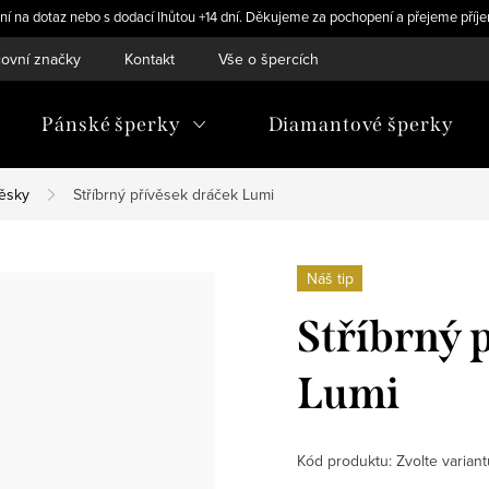
ní na dotaz nebo s dodací lhůtou +14 dní. Děkujeme za pochopení a přejeme příje
ovní značky
Kontakt
Vše o špercích
Pánské šperky
Diamantové šperky
věsky
Stříbrný přívěsek dráček Lumi
Náš tip
Stříbrný 
Lumi
Kód produktu:
Zvolte variant