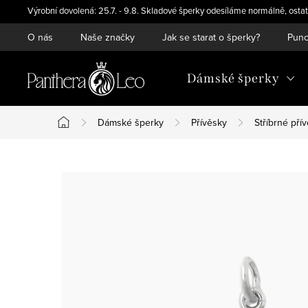
Přejít
Výrobní dovolená: 25.7. - 9.8. Skladové šperky odesíláme normálně, ostat
na
O nás
Naše značky
Jak se starat o šperky?
Punc
obsah
Dámské šperky
Dámské šperky
Přívěsky
Stříbrné pří
Domů