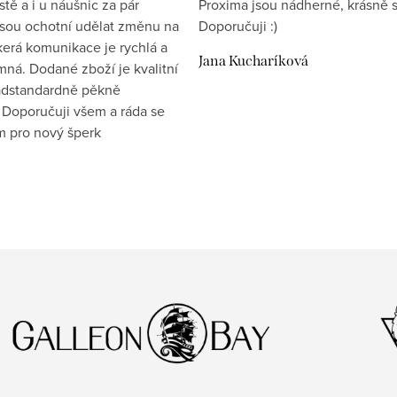
tě a i u náušnic za pár
Proxima jsou nádherné, krásně s
jsou ochotní udělat změnu na
Doporučuji :)
kerá komunikace je rychlá a
Jana Kucharíková
mná. Dodané zboží je kvalitní
nadstandardně pěkně
 Doporučuji všem a ráda se
ím pro nový šperk