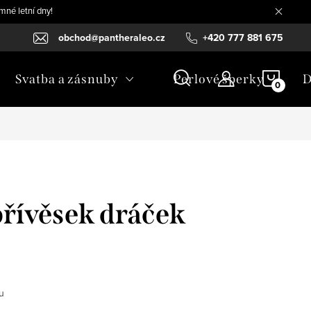
mné letní dny!
obchod@pantheraleo.cz
+420 777 881 675
NÁKU
Svatba a zásnuby
Perlové šperky
D
KOŠÍ
přívěsek dráček
u