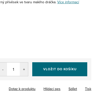
rný přívěsek ve tvaru malého dráčka.
Více informací
VLOŽIT DO KOŠÍKU
Dotaz k produktu
Hlídací pes
Sdílet
Tisk