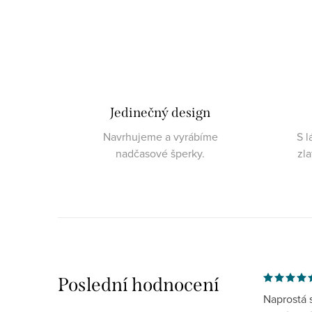
Jedinečný design
Navrhujeme a vyrábíme
S l
nadčasové šperky.
zl
Poslední hodnocení
Naprostá 