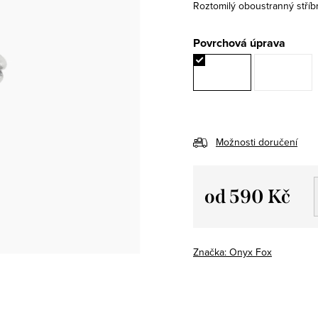
Roztomilý oboustranný stříb
Povrchová úprava
Možnosti doručení
od
590 Kč
Měrná
cena:
Značka:
Onyx Fox