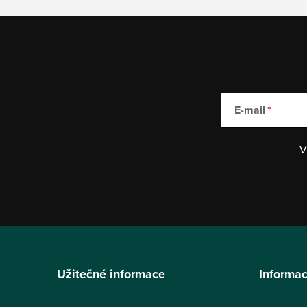
E-mail
V
Z
á
Užitečné informace
Informac
p