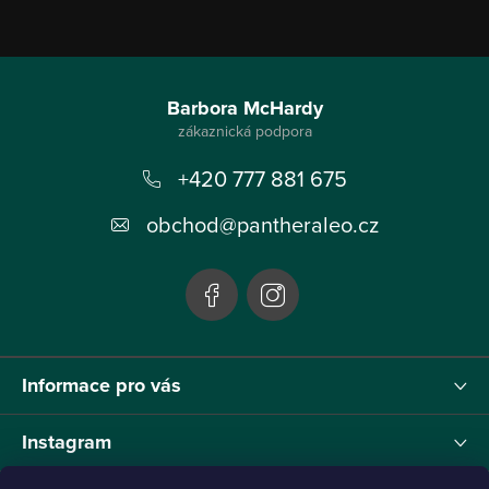
Z
á
Barbora McHardy
p
+420 777 881 675
a
t
obchod
@
pantheraleo.cz
í
Informace pro vás
Instagram