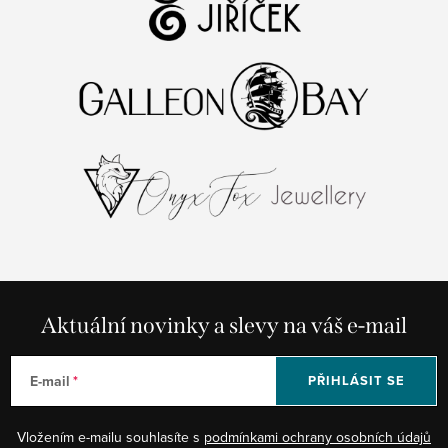
Aktuální novinky a slevy na váš e-mail
E-mail
PŘIHLÁSIT SE
Vložením e-mailu souhlasíte s
podmínkami ochrany osobních údajů