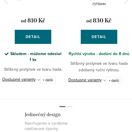
rytinou
810 Kč
830 Kč
od
od
DETAIL
DETAIL
Skladem - můžeme odeslat
Rychlá výroba - dodání do 8 dnů
1 ks
Stříbrný prstýnek ve tvaru hada
Stříbrný prstýnek ve tvaru hada.
zdobený ruční rytinou.
Dostupné varianty
Dostupné varianty
+ další
+ další
Jedinečný design
Navrhujeme a vyrábíme
nadčasové šperky.