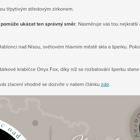
nou třpytivým středovým zirkonem.
pomůže ukázat ten správný směr
. Nasměruje vás tou nejkratš
!
v Jablonci nad Nisou, světovém hlavním městě skla a šperku. Pokr
árkové krabičce Onyx Fox, díky níž se rozbalování šperku stane
o vás zlacení vhodné se dozvíte v našem článku
zde
.