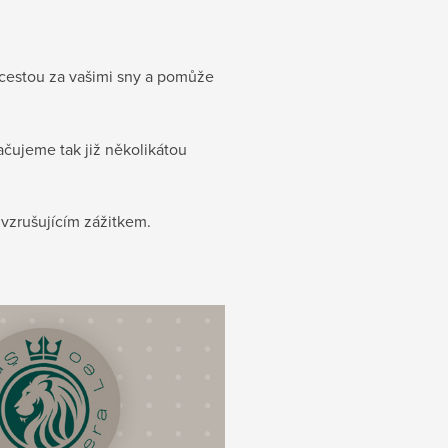
í cestou za vašimi sny a pomůže
ačujeme tak již několikátou
 vzrušujícím zážitkem.