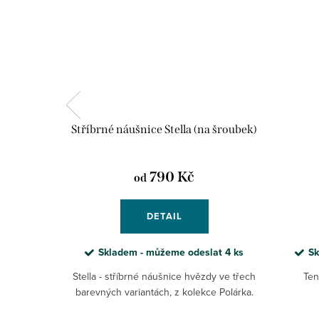
,2 mm
Stříbrné náušnice Stella (na šroubek)
790 Kč
od
DETAIL
lat
2 ks
Skladem - můžeme odeslat
4 ks
Sk
ce 1,2 mm.
Stella - stříbrné náušnice hvězdy ve třech
Ten
ý.
barevných variantách, z kolekce Polárka.