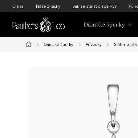
Přejít
O nás
Naše značky
Jak se starat o šperky?
Punc
na
obsah
Dámské šperky
Dámské šperky
Přívěsky
Stříbrné pří
Domů