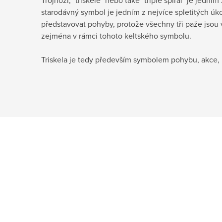
Trojnoží, "triskele" nebo také "triple spiral" je jedn
starodávný symbol je jedním z nejvíce spletitých úko
představovat pohyby, protože všechny tři paže jsou 
zejména v rámci tohoto keltského symbolu.
Triskela je tedy především symbolem pohybu, akce, r