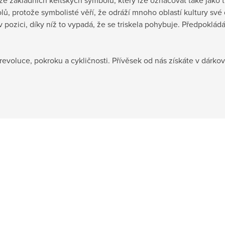
ím ze základních keltských symbolů, který lze označovat také jako t
lů, protože symbolisté věří, že odráží mnoho oblastí kultury své 
v pozici, díky níž to vypadá, že se triskela pohybuje. Předpoklá
evoluce, pokroku a cykličnosti. Přívěsek od nás získáte v dárko