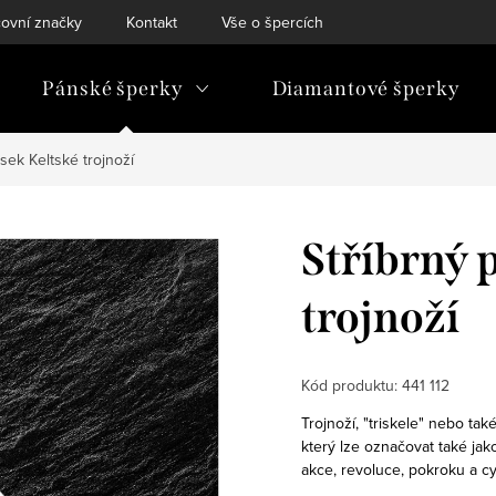
ovní značky
Kontakt
Vše o špercích
Pánské šperky
Diamantové šperky
ěsek Keltské trojnoží
Stříbrný 
trojnoží
Kód produktu:
441 112
Trojnoží, "triskele" nebo tak
který lze označovat také jak
akce, revoluce, pokroku a cy