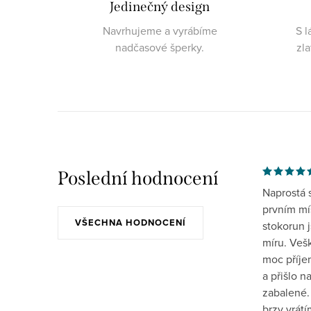
Jedinečný design
Navrhujeme a vyrábíme
S l
nadčasové šperky.
zl
Poslední hodnocení
Naprostá 
prvním mís
VŠECHNA HODNOCENÍ
stokorun 
míru. Veš
moc příje
a přišlo 
zabalené.
brzy vrát