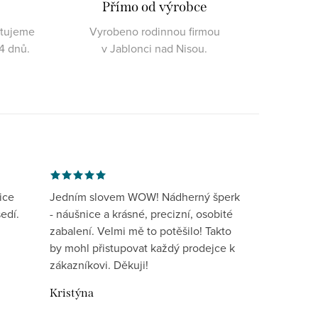
Přímo od výrobce
ktujeme
Vyrobeno rodinnou firmou
4 dnů.
v Jablonci nad Nisou.
ice
Jedním slovem WOW! Nádherný šperk
edí.
- náušnice a krásné, precizní, osobité
zabalení. Velmi mě to potěšilo! Takto
by mohl přistupovat každý prodejce k
zákazníkovi. Děkuji!
Kristýna