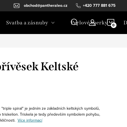
obchod@pantheraleo.cz
+420 777 881 675
NÁKU
Svatba a zásnuby
Perlové šperky
D
KOŠÍ
přívěsek Keltské
é "triple spiral" je jedním ze základních keltských symbolů,
o triskelion. Triskela je tedy především symbolem pohybu,
kličnosti.
Více informací