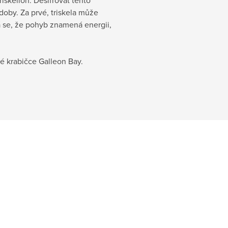
riskelion. Dešifrovat tento
doby. Za prvé, triskela může
dá se, že pohyb znamená energii,
vé krabičce Galleon Bay.