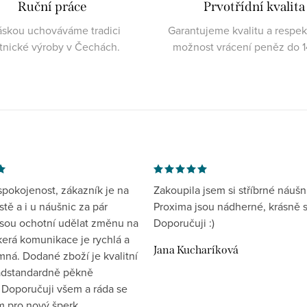
Ruční práce
Prvotřídní kvalita
áskou uchováváme tradici
Garantujeme kvalitu a respe
atnické výroby v Čechách.
možnost vrácení peněz do 1
spokojenost, zákazník je na
Zakoupila jsem si stříbrné náušn
tě a i u náušnic za pár
Proxima jsou nádherné, krásně s
jsou ochotní udělat změnu na
Doporučuji :)
kerá komunikace je rychlá a
Jana Kucharíková
mná. Dodané zboží je kvalitní
nadstandardně pěkně
 Doporučuji všem a ráda se
ím pro nový šperk