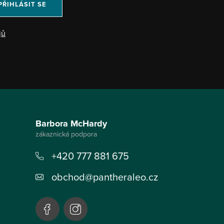
PŘIHLÁSIT SE
jů
Barbora McHardy
+420 777 881 675
obchod
@
pantheraleo.cz