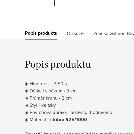
Popis produktu
Diskuze
Značka
Galleon Ba
Popis produktu
◈ Hmotnost - 3,50 g
◈ Délka i s očkem - 3 cm
◈ Průměr kruhu - 2 cm
◈ Styl - keltský
◈ Povrchová úprava - leštěno, rhodiováno
◈ Materiál -
stříbro 925/1000