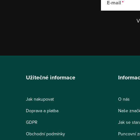
E-mail
V
Z
á
Užitečné informace
Informac
p
a
Jak nakupovat
O nás
t
Doprava a platba
Naše znač
í
GDPR
Jak se star
Obchodní podmínky
Puncovní z