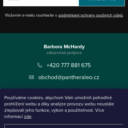
Vložením e-mailu souhlasíte s
podmínkami ochrany osobních údajů
Z
á
Barbora McHardy
p
+420 777 881 675
a
t
obchod
@
pantheraleo.cz
í
Používáme cookies, abychom Vám umožnili pohodlné
prohlížení webu a díky analýze provozu webu neustále
zlepšovali jeho funkce, výkon a použitelnost. Více
informací
zde
.
Informace pro vás