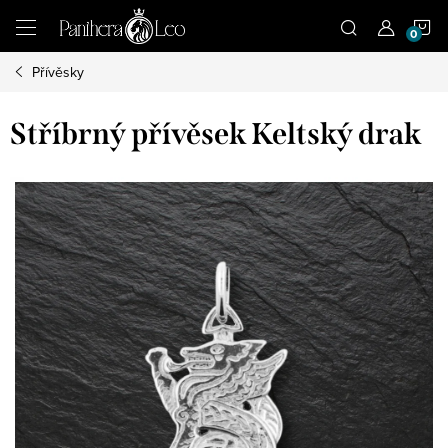
Přejít
N
na
obsah
Přívěsky
K
Stříbrný přívěsek Keltský drak