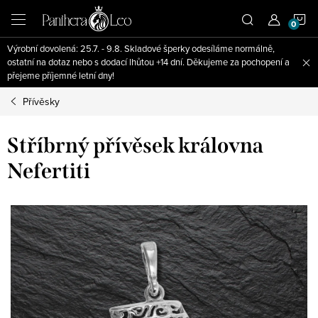
Přejít
N
na
obsah
Výrobní dovolená: 25.7. - 9.8. Skladové šperky odesíláme normálně,
K
ostatní na dotaz nebo s dodací lhůtou +14 dní. Děkujeme za pochopení a
přejeme příjemné letní dny!
Přívěsky
Stříbrný přívěsek královna
Nefertiti