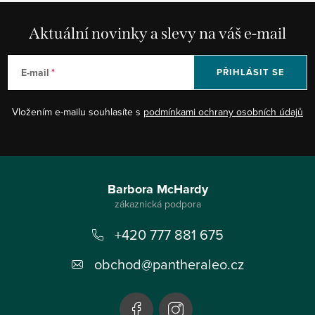
Aktuální novinky a slevy na váš e-mail
E-mail
PŘIHLÁSIT SE
Vložením e-mailu souhlasíte s
podmínkami ochrany osobních údajů
Z
á
Barbora McHardy
p
+420 777 881 675
a
t
obchod
@
pantheraleo.cz
í