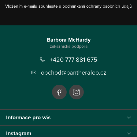
Vložením e-mailu souhlasíte s
podmínkami ochrany osobních údajů
Z
á
Barbora McHardy
p
+420 777 881 675
a
t
obchod
@
pantheraleo.cz
í
Informace pro vás
Instagram