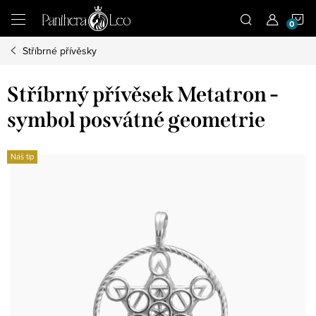
Přejít
N
na
obsah
Stříbrné přívěsky
K
Stříbrný přívěsek Metatron -
symbol posvátné geometrie
Náš tip