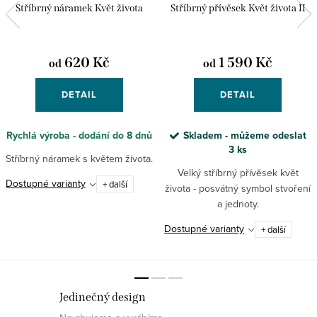
Stříbrný náramek Květ života
Stříbrný přívěsek Květ života II
620 Kč
1 590 Kč
od
od
DETAIL
DETAIL
Rychlá výroba - dodání do 8 dnů
Skladem - můžeme odeslat
3 ks
Stříbrný náramek s květem života.
Velký stříbrný přívěsek květ
Dostupné varianty
+ další
života - posvátný symbol stvoření
a jednoty.
Dostupné varianty
+ další
Jedinečný design