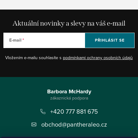
Aktuální novinky a slevy na váš e-mail
E-mail
PŘIHLÁSIT SE
Vložením e-mailu souhlasíte s
podmínkami ochrany osobních údajů
Z
á
Barbora McHardy
p
+420 777 881 675
a
t
obchod
@
pantheraleo.cz
í