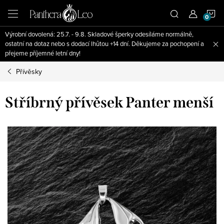
Přejít
N
na
obsah
Výrobní dovolená: 25.7. - 9.8. Skladové šperky odesíláme normálně,
K
ostatní na dotaz nebo s dodací lhůtou +14 dní. Děkujeme za pochopení a
přejeme příjemné letní dny!
Přívěsky
Stříbrný přívěsek Panter menší