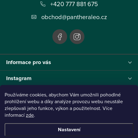
+420 777 881 675
a
t
obchod
@
pantheraleo.cz
í
Informace pro vás
Instagram
Používáme cookies, abychom Vám umožnili pohodlné
prohlížení webu a díky analýze provozu webu neustále
Tento projekt byl realizován pod reg.č. 0380001205 s názvem Panthera Leo
zlepšovali jeho funkce, výkon a použitelnost. Více
zaměřený na inovaci webu a marketingových nástrojů financovaný Evropskou Unií -
informací
zde
.
Next Generation EU.
Nastavení
Copyright 2026
Panthera Leo
. Všechna práva vyhrazena.