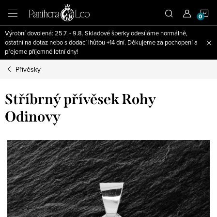
Přejít
N
na
obsah
Výrobní dovolená: 25.7. - 9.8. Skladové šperky odesíláme normálně,
K
ostatní na dotaz nebo s dodací lhůtou +14 dní. Děkujeme za pochopení a
přejeme příjemné letní dny!
Přívěsky
Stříbrný přívěsek Rohy
Odinovy