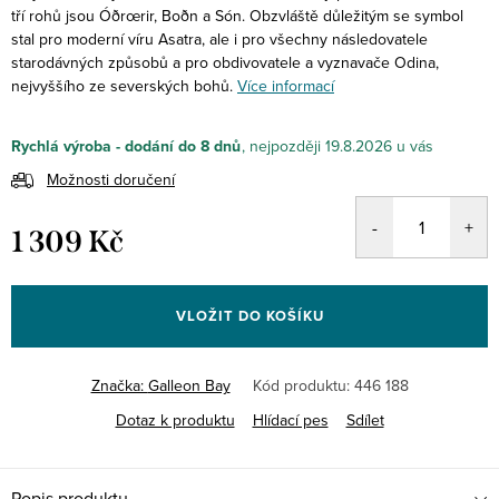
tří rohů jsou Óðrœrir, Boðn a Són. Obzvláště důležitým se symbol
stal pro moderní víru Asatra, ale i pro všechny následovatele
starodávných způsobů a pro obdivovatele a vyznavače Odina,
nejvyššího ze severských bohů.
Více informací
Rychlá výroba - dodání do 8 dnů
19.8.2026
Možnosti doručení
1 309 Kč
Měrná
cena:
VLOŽIT DO KOŠÍKU
Značka:
Galleon Bay
Kód produktu:
446 188
Dotaz k produktu
Hlídací pes
Sdílet
Popis produktu