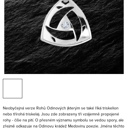
Neobyčejná verze Rohů Odinových (kterým se také říká triskelion
nebo třírohá triskela). Jsou zde zobrazeny tři vzájemně propojené
rohy - číše na pití. O přesném významu symbolu se vedou spory, ale
zřejmě odkazuje na Odinovu krádež Medoviny poezie. Jména těchto