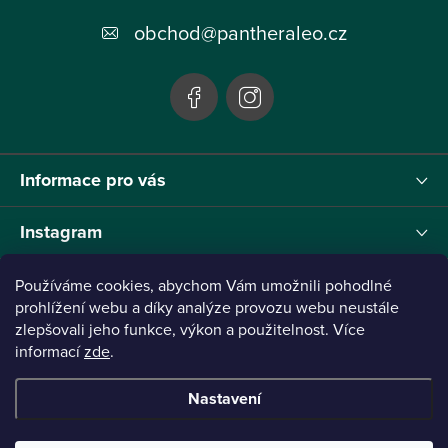
t
obchod
@
pantheraleo.cz
í
Informace pro vás
Instagram
Používáme cookies, abychom Vám umožnili pohodlné
prohlížení webu a díky analýze provozu webu neustále
Tento projekt byl realizován pod reg.č. 0380001205 s názvem Panthera Leo
zlepšovali jeho funkce, výkon a použitelnost. Více
zaměřený na inovaci webu a marketingových nástrojů financovaný Evropskou Unií -
informací
zde
.
Next Generation EU.
Nastavení
Copyright 2026
Panthera Leo
. Všechna práva vyhrazena.