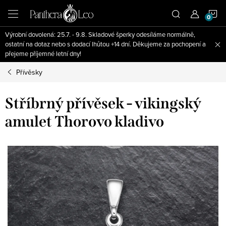
Přejít
N
na
obsah
Výrobní dovolená: 25.7. - 9.8. Skladové šperky odesíláme normálně,
K
ostatní na dotaz nebo s dodací lhůtou +14 dní. Děkujeme za pochopení a
přejeme příjemné letní dny!
Přívěsky
Stříbrný přívěsek - vikingský
amulet Thorovo kladivo