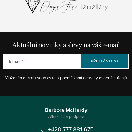
Aktuální novinky a slevy na váš e-mail
E-mail
PŘIHLÁSIT SE
Vložením e-mailu souhlasíte s
podmínkami ochrany osobních údajů
Z
á
Barbora McHardy
p
+420 777 881 675
a