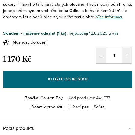
sekery - hlavního talismanu starých Slovanů. Thor, mocný bůh hromu,
je nejstarším synem vrchního boha Odina a bohyně Země Jörð. Je
obráncem lidí a bohů před zlými příšerami a obry.
Více informací
Skladem - můžeme odeslat
(1 ks)
12.8.2026
Možnosti doručení
1 170 Kč
Měrná
cena:
VLOŽIT DO KOŠÍKU
Značka:
Galleon Bay
Kód produktu:
441 777
Dotaz k produktu
Hlídací pes
Sdílet
Popis produktu