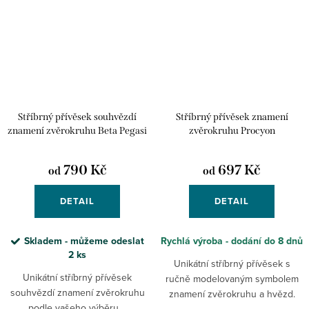
Stříbrný přívěsek souhvězdí
Stříbrný přívěsek znamení
znamení zvěrokruhu Beta Pegasi
zvěrokruhu Procyon
790 Kč
697 Kč
od
od
DETAIL
DETAIL
Skladem - můžeme odeslat
Rychlá výroba - dodání do 8 dnů
2 ks
Unikátní stříbrný přívěsek s
Unikátní stříbrný přívěsek
ručně modelovaným symbolem
souhvězdí znamení zvěrokruhu
znamení zvěrokruhu a hvězd.
podle vašeho výběru.
Vyberte si své jedinečné