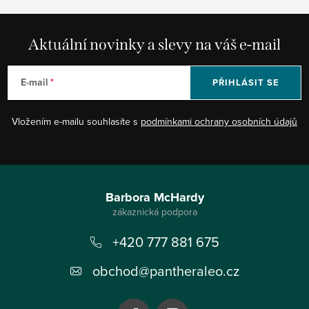
Aktuální novinky a slevy na váš e-mail
E-mail
PŘIHLÁSIT SE
Vložením e-mailu souhlasíte s
podmínkami ochrany osobních údajů
Z
á
Barbora McHardy
p
+420 777 881 675
a
t
obchod
@
pantheraleo.cz
í