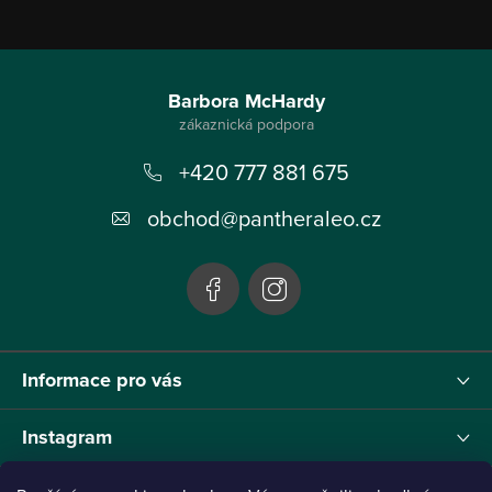
Z
á
Barbora McHardy
p
+420 777 881 675
a
t
obchod
@
pantheraleo.cz
í
Informace pro vás
Instagram