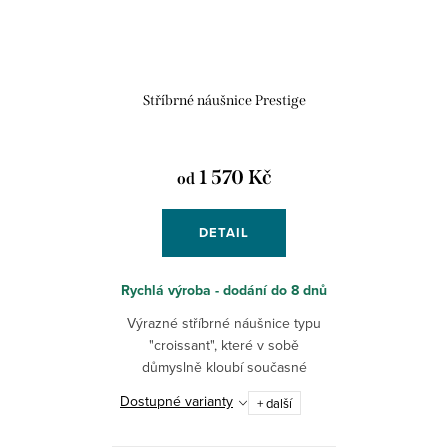
Stříbrné náušnice Prestige
1 570 Kč
od
DETAIL
Rychlá výroba - dodání do 8 dnů
Výrazné stříbrné náušnice typu
"croissant", které v sobě
důmyslně kloubí současné
designové trendy i nadčasový,
Dostupné varianty
+ další
luxusní vzhled. Nepřehlédnutelný
šperk. Ruční práce z české...