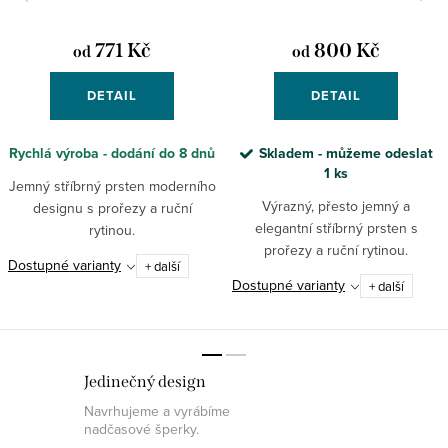
771 Kč
800 Kč
od
od
DETAIL
DETAIL
Rychlá výroba - dodání do 8 dnů
Skladem - můžeme odeslat
1 ks
Jemný stříbrný prsten moderního
Výrazný, přesto jemný a
designu s prořezy a ruční
elegantní stříbrný prsten s
rytinou.
prořezy a ruční rytinou.
Dostupné varianty
+ další
Dostupné varianty
+ další
Jedinečný design
Navrhujeme a vyrábíme
nadčasové šperky.