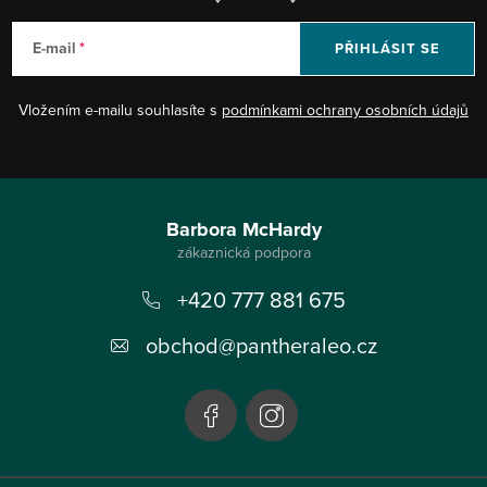
E-mail
PŘIHLÁSIT SE
Vložením e-mailu souhlasíte s
podmínkami ochrany osobních údajů
Z
á
Barbora McHardy
p
+420 777 881 675
a
t
obchod
@
pantheraleo.cz
í