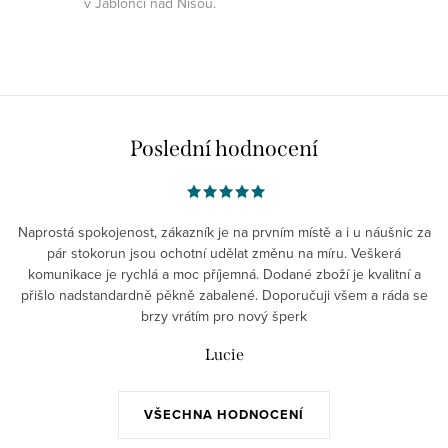
v Jablonci nad Nisou.
Poslední hodnocení
Naprostá spokojenost, zákazník je na prvním místě a i u náušnic za
pár stokorun jsou ochotní udělat změnu na míru. Veškerá
komunikace je rychlá a moc příjemná. Dodané zboží je kvalitní a
přišlo nadstandardně pěkně zabalené. Doporučuji všem a ráda se
brzy vrátím pro nový šperk
Lucie
VŠECHNA HODNOCENÍ