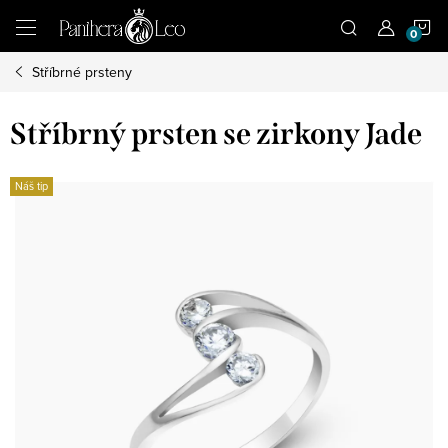
Přejít
N
na
obsah
Stříbrné prsteny
K
Stříbrný prsten se zirkony Jade
Náš tip