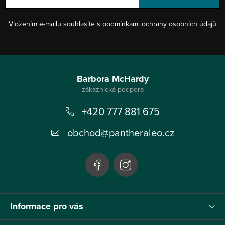
Vložením e-mailu souhlasíte s
podmínkami ochrany osobních údajů
Z
á
Barbora McHardy
p
+420 777 881 675
a
t
obchod
@
pantheraleo.cz
í
Informace pro vás