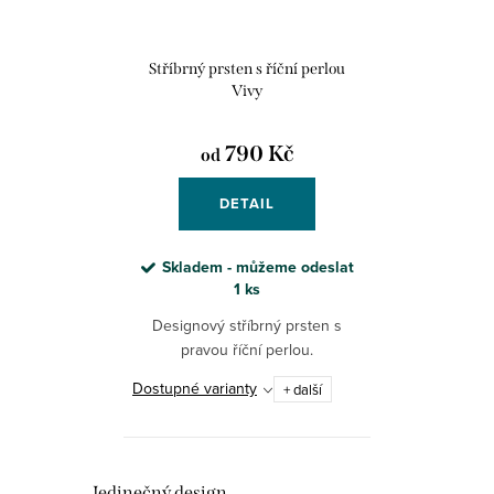
Stříbrný prsten s říční perlou
Vivy
790 Kč
od
DETAIL
Skladem - můžeme odeslat
1 ks
Designový stříbrný prsten s
pravou říční perlou.
Dostupné varianty
+ další
Jedinečný design