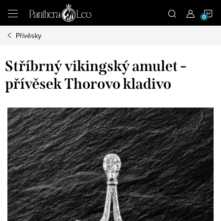
Přejít
N
na
obsah
Přívěsky
K
Stříbrný vikingský amulet -
přívěsek Thorovo kladivo