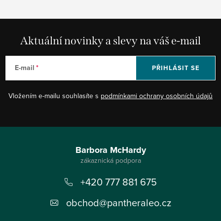
Aktuální novinky a slevy na váš e-mail
E-mail
PŘIHLÁSIT SE
Vložením e-mailu souhlasíte s
podmínkami ochrany osobních údajů
Z
á
Barbora McHardy
p
+420 777 881 675
a
t
obchod
@
pantheraleo.cz
í