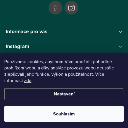
Informace pro vás
Instagram
Používáme cookies, abychom Vám umožnili pohodlné
prohlížení webu a díky analýze provozu webu neustále
zlepšovali jeho funkce, výkon a použitelnost. Více
Tento projekt byl realizován pod reg.č. 0380001205 s názvem Panthera Leo
zaměřený na inovaci webu a marketingových nástrojů financovaný Evropskou Unií -
informací
zde
.
Next Generation EU.
Nastavení
Copyright 2026
Panthera Leo
. Všechna práva vyhrazena.
Vytvořil Shoptet
Připraveno ve spolupráci s Broken
Souhlasím
Mouse