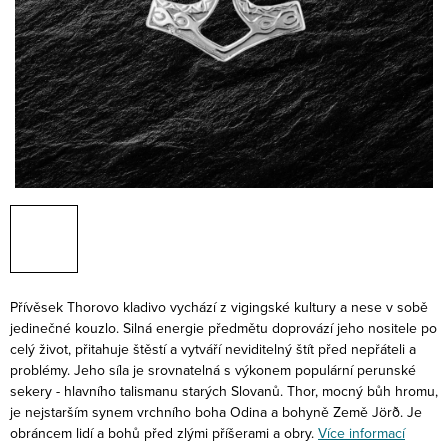
Přívěsek Thorovo kladivo vychází z vigingské kultury a nese v sobě
jedinečné kouzlo. Silná energie předmětu doprovází jeho nositele po
celý život, přitahuje štěstí a vytváří neviditelný štít před nepřáteli a
problémy. Jeho síla je srovnatelná s výkonem populární perunské
sekery - hlavního talismanu starých Slovanů. Thor, mocný bůh hromu,
je nejstarším synem vrchního boha Odina a bohyně Země Jörð. Je
obráncem lidí a bohů před zlými příšerami a obry.
Více informací