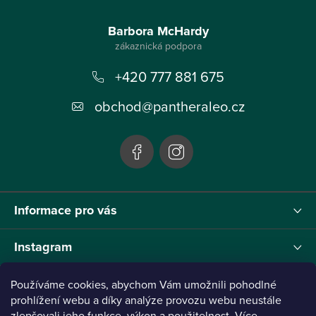
Z
á
Barbora McHardy
p
+420 777 881 675
a
t
obchod
@
pantheraleo.cz
í
Informace pro vás
Instagram
Používáme cookies, abychom Vám umožnili pohodlné
prohlížení webu a díky analýze provozu webu neustále
zlepšovali jeho funkce, výkon a použitelnost. Více
Tento projekt byl realizován pod reg.č. 0380001205 s názvem Panthera Leo