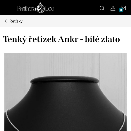
Přejít
N
na
obsah
Řetízky
K
Tenký řetízek Ankr - bílé zlato