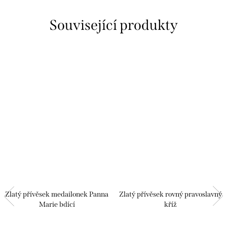
Související produkty
Zlatý přívěsek medailonek Panna
Zlatý přívěsek rovný pravoslavný
Marie bdící
kříž