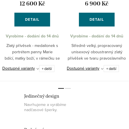
12 600 Kč
6 900 Kč
DETAIL
DETAIL
Vyrobíme - dodání do 14 dnů
Vyrobíme - dodání do 14 dnů
Zlatý přívěsek - medailonek s
Středně velký, propracovaný
portrétem panny Marie
unisexový oboustranný zlatý
bdící, matky boží, v rámečku se
přívěšek ve tvaru pravoslavného
zaoblenými stranami.
kříže.
Dostupné varianty
Dostupné varianty
+ další
+ další
Jedinečný design
Navrhujeme a vyrábíme
nadčasové šperky.