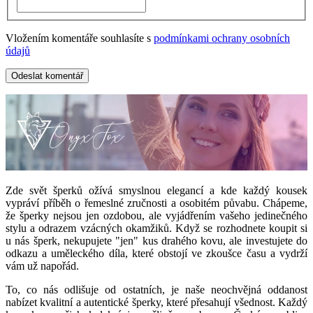
Vložením komentáře souhlasíte s
podmínkami ochrany osobních
údajů
Odeslat komentář
Zde svět šperků ožívá smyslnou elegancí a kde každý kousek
vypráví příběh o řemeslné zručnosti a osobitém půvabu.
Chápeme,
že šperky nejsou jen ozdobou, ale vyjádřením vašeho jedinečného
stylu a odrazem vzácných okamžiků. Když se rozhodnete koupit si
u nás šperk, nekupujete "jen" kus drahého kovu, ale investujete do
odkazu a uměleckého díla, které obstojí ve zkoušce času a vydrží
vám už napořád.
To, co nás odlišuje od ostatních, je naše neochvějná oddanost
nabízet kvalitní a autentické šperky, které přesahují všednost. Každý