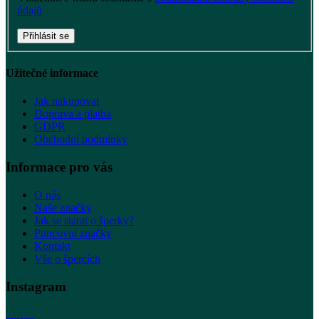
údajů
Přihlásit se
Užitečné informace
Jak nakupovat
Doprava a platba
GDPR
Obchodní podmínky
Informace pro vás
O nás
Naše značky
Jak se starat o šperky?
Puncovní značky
Kontakt
Vše o špercích
Instagram