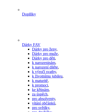
Doplňky
Dárky FAV
Dárky pro ženy
,
Dárky pro muže
,
Dárky pro děti
,
k narozeninám
,
k narození dítěte
,
k výročí svatby
,
k životnímu jubileu
,
k maturitě
,
k promoci
,
ke křtinám
,
za úspěch
,
pro absolventy
,
vítání občánků
,
pro svědky
,