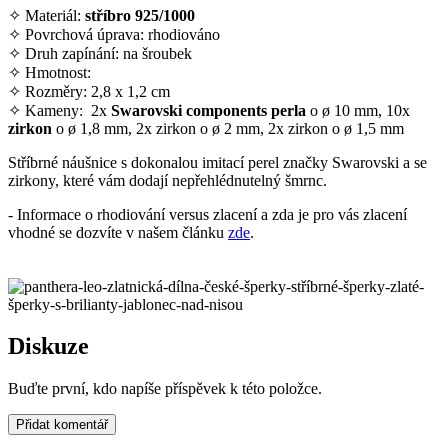
✧ Materiál:
stříbro 925/1000
✧ Povrchová úprava: rhodiováno
✧ Druh zapínání: na šroubek
✧ Hmotnost:
✧ Rozměry: 2,8 x 1,2 cm
✧ Kameny: 2x
Swarovski components perla
o ø 10 mm, 10x
zirkon
o ø 1,8 mm, 2x zirkon o ø 2 mm, 2x zirkon o ø 1,5 mm
Stříbrné náušnice s dokonalou imitací perel značky Swarovski a se
zirkony, které vám dodají nepřehlédnutelný šmrnc.
- Informace o rhodiování versus zlacení a zda je pro vás zlacení
vhodné se dozvíte v našem článku
zde
.
Diskuze
Buďte první, kdo napíše příspěvek k této položce.
Přidat komentář