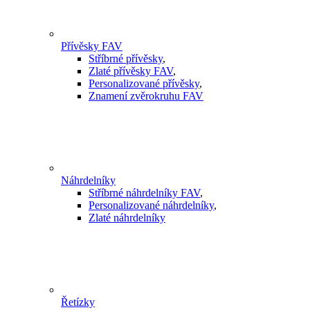
Přívěsky FAV
Stříbrné přívěsky
,
Zlaté přívěsky FAV
,
Personalizované přívěsky
,
Znamení zvěrokruhu FAV
Náhrdelníky
Stříbrné náhrdelníky FAV
,
Personalizované náhrdelníky
,
Zlaté náhrdelníky
Řetízky