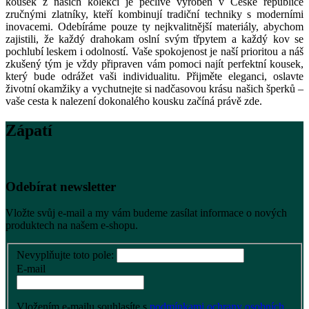
kousek z našich kolekcí je pečlivě vyroben v České republice
zručnými zlatníky, kteří kombinují tradiční techniky s moderními
inovacemi. Odebíráme pouze ty nejkvalitnější materiály, abychom
zajistili, že každý drahokam oslní svým třpytem a každý kov se
pochlubí leskem i odolností.
Vaše spokojenost je naší prioritou a náš
zkušený tým je vždy připraven vám pomoci najít perfektní kousek,
který bude odrážet vaši individualitu. Přijměte eleganci, oslavte
životní okamžiky a vychutnejte si nadčasovou krásu našich šperků –
vaše cesta k nalezení dokonalého kousku začíná právě zde.
Zápatí
Odebírat newsletter
Vložte svůj e-mail a my vám budeme zasílat informace o nových
produktech na našem e-shopu.
Nevyplňujte toto pole:
E-mail
Vložením e-mailu souhlasíte s
podmínkami ochrany osobních