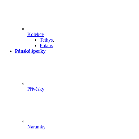
Kolekce
Tethys
,
Polaris
Pánské šperky
Přívěsky
Náramky