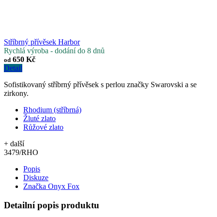
Stříbrný přívěsek Harbor
Rychlá výroba - dodání do 8 dnů
650 Kč
od
Detail
Sofistikovaný stříbrný přívěsek s perlou značky Swarovski a se
zirkony.
Rhodium (stříbrná)
Žluté zlato
Růžové zlato
+ další
3479/RHO
Popis
Diskuze
Značka
Onyx Fox
Detailní popis produktu