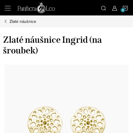
Přejít
N
na
obsah
Zlaté náušnice
K
Zlaté náušnice Ingrid (na
šroubek)