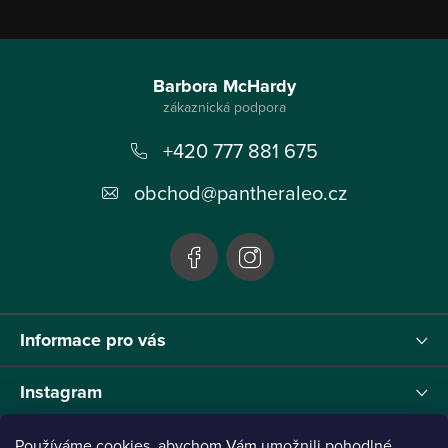
Z
á
Barbora McHardy
p
+420 777 881 675
a
t
obchod
@
pantheraleo.cz
í
Informace pro vás
Instagram
Používáme cookies, abychom Vám umožnili pohodlné