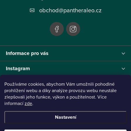
t
obchod
@
pantheraleo.cz
í
Informace pro vás
Instagram
Používáme cookies, abychom Vám umožnili pohodlné
prohlížení webu a díky analýze provozu webu neustále
Tento projekt byl realizován pod reg.č. 0380001205 s názvem Panthera Leo
zlepšovali jeho funkce, výkon a použitelnost. Více
zaměřený na inovaci webu a marketingových nástrojů financovaný Evropskou Unií -
informací
zde
.
Next Generation EU.
Nastavení
Copyright 2026
Panthera Leo
. Všechna práva vyhrazena.