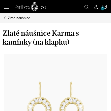
Přejít
N
na
obsah
Zlaté náušnice
K
Zlaté náušnice Karma s
kamínky (na klapku)