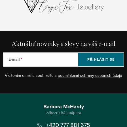
Aktuální novinky a slevy na váš e-mail
E-mail
PŘIHLÁSIT SE
Vložením e-mailu souhlasíte s
podmínkami ochrany osobních údajů
Z
á
Barbora McHardy
p
+420 777 881 675
a