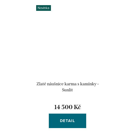
Novinka
Zlaté náušnice karma s kamínky -
Sunlit
14 500 Kč
DETAIL