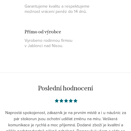
Garantujeme kvalitu a respektujeme
možnost vrácení peněz do 14 dnů.
Přímo od výrobce
Vyrobeno rodinnou firmou
v Jablonci nad Nisou.
Poslední hodnocení
Naprostá spokojenost, zákazník je na prvním místě a i u náušnic za
pár stokorun jsou ochotní udělat změnu na míru. Veškerá
komunikace je rychlá a moc příjemná. Dodané zboží je kvalitní a
přišlo nadstandardně pěkně zabalené. Doporučuji všem a ráda se