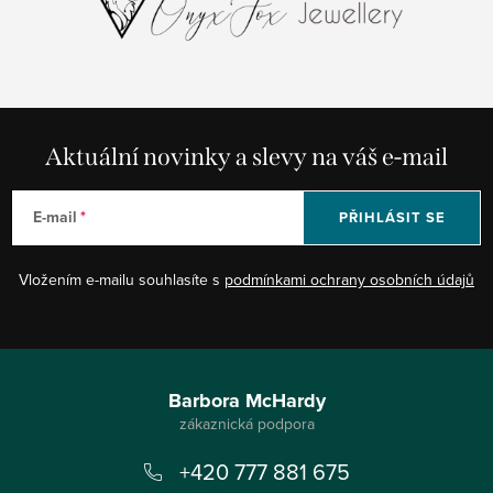
Aktuální novinky a slevy na váš e-mail
E-mail
PŘIHLÁSIT SE
Vložením e-mailu souhlasíte s
podmínkami ochrany osobních údajů
Z
á
Barbora McHardy
p
+420 777 881 675
a