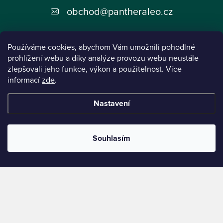
t
obchod
@
pantheraleo.cz
í
Používáme cookies, abychom Vám umožnili pohodlné
prohlížení webu a díky analýze provozu webu neustále
zlepšovali jeho funkce, výkon a použitelnost. Více
informací
zde
.
Informace pro vás
Nastavení
Instagram
Souhlasím
Tento projekt byl realizován pod reg.č. 0380001205 s názvem Panthera Leo
zaměřený na inovaci webu a marketingových nástrojů financovaný Evropskou Unií -
Next Generation EU.
Copyright 2026
Panthera Leo
. Všechna práva vyhrazena.