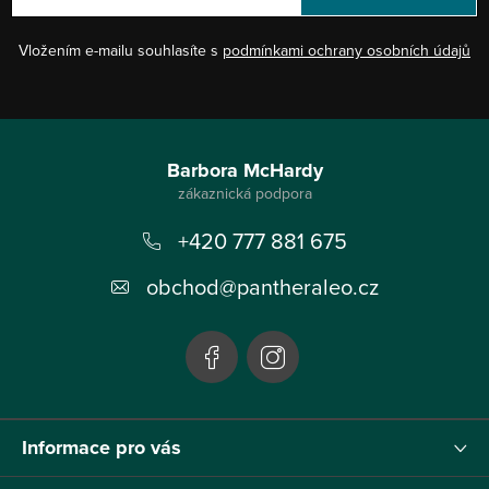
Vložením e-mailu souhlasíte s
podmínkami ochrany osobních údajů
Z
á
Barbora McHardy
p
+420 777 881 675
a
t
obchod
@
pantheraleo.cz
í
Informace pro vás