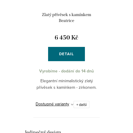
Zlatý přívěsek s kamínkem
Beatrice
6 450 Kč
DETAIL
Vyrobíme - dodání do 14 dnů
Elegantní minimalistický zlatý
přívěsek s kamínkem - zirkonem.
Dostupné varianty
+ další
Jedinečný design