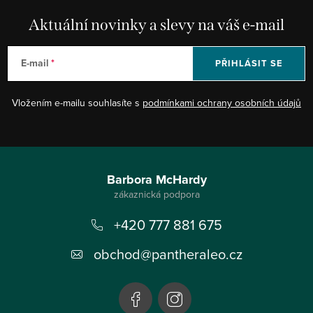
Aktuální novinky a slevy na váš e-mail
E-mail
PŘIHLÁSIT SE
Vložením e-mailu souhlasíte s
podmínkami ochrany osobních údajů
Z
á
Barbora McHardy
p
+420 777 881 675
a
t
obchod
@
pantheraleo.cz
í