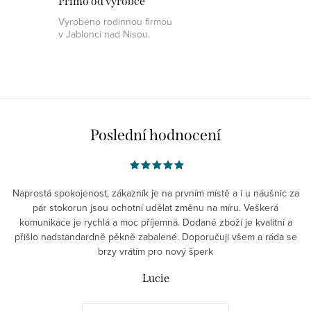
Přímo od výrobce
Vyrobeno rodinnou firmou
v Jablonci nad Nisou.
Poslední hodnocení
Naprostá spokojenost, zákazník je na prvním místě a i u náušnic za
pár stokorun jsou ochotní udělat změnu na míru. Veškerá
komunikace je rychlá a moc příjemná. Dodané zboží je kvalitní a
přišlo nadstandardně pěkně zabalené. Doporučuji všem a ráda se
brzy vrátím pro nový šperk
Lucie