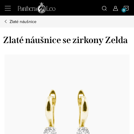
Přejít
N
na
obsah
Zlaté náušnice
K
Zlaté náušnice se zirkony Zelda