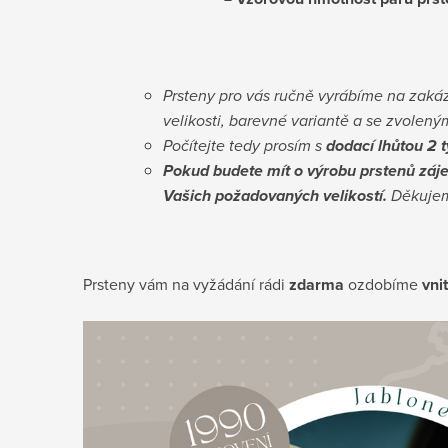
Prsteny pro vás ručně vyrábíme na zakáz
velikosti, barevné variantě a se zvole
Počítejte tedy prosím s
dodací lhůtou 2 
Pokud budete mít o výrobu prstenů záj
Vašich požadovaných velikostí.
Děkujem
Prsteny vám na vyžádání rádi
zdarma
ozdobíme
vni