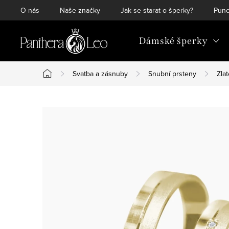
Přejít
O nás
Naše značky
Jak se starat o šperky?
Punc
na
obsah
Dámské šperky
Svatba a zásnuby
Snubní prsteny
Zla
Domů