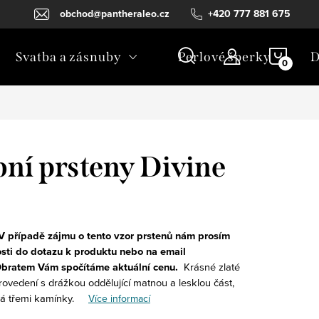
obchod@pantheraleo.cz
+420 777 881 675
NÁKU
Svatba a zásnuby
Perlové šperky
D
KOŠÍ
bní prsteny Divine
V případě zájmu o tento vzor prstenů nám prosím
sti do dotazu k produktu nebo na email
bratem Vám spočítáme aktuální cenu.
Krásné zlaté
ovedení s drážkou oddělující matnou a lesklou část,
á třemi kamínky.
Více informací