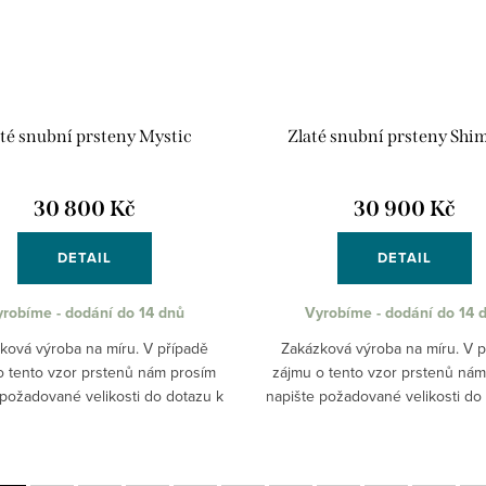
até snubní prsteny Mystic
Zlaté snubní prsteny Sh
30 800 Kč
30 900 Kč
DETAIL
DETAIL
robíme - dodání do 14 dnů
Vyrobíme - dodání do 14 
ková výroba na míru. V případě
Zakázková výroba na míru. V p
o tento vzor prstenů nám prosím
zájmu o tento vzor prstenů ná
 požadované velikosti do dotazu k
napište požadované velikosti do
produktu nebo na email
produktu nebo na email
@pantheraleo.cz. Obratem Vám...
obchod@pantheraleo.cz. Obrate