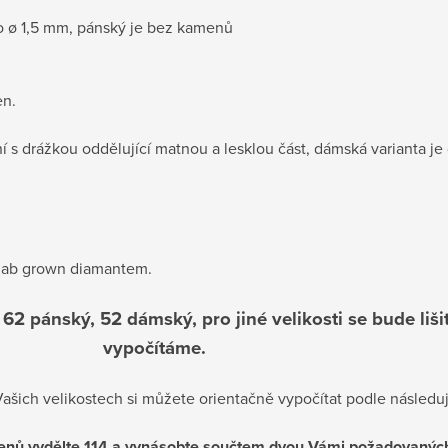
 ø 1,5 mm, pánský je bez kamenů
en.
 s drážkou oddělující matnou a lesklou část, dámská varianta je
 lab grown diamantem.
62 pánský, 52 dámský, pro jiné velikosti se bude liši
vypočítáme.
šich velikostech si můžete orientačně vypočítat podle následuj
enů vydělte 114 a vynásobte součtem dvou Vámi požadovaných 