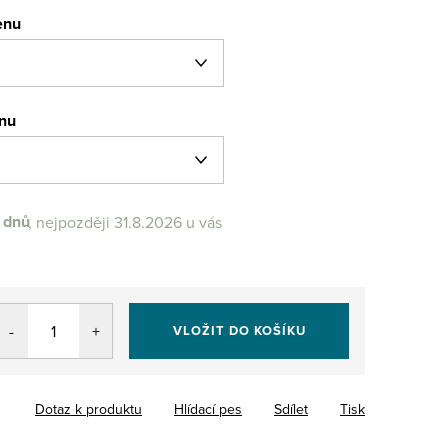
enu
enu
 dnů
31.8.2026
VLOŽIT DO KOŠÍKU
Dotaz k produktu
Hlídací pes
Sdílet
Tisk