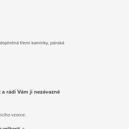
 doplněná třemi kamínky, pánská
t a rádi Vám ji nezávazně
ícího vzorce:
velikostí. =