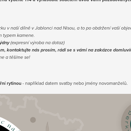
ku v naší dílně v Jablonci nad Nisou, a to po obdržení vaší obj
ným typem kamene.
týdny
(expresní výroba na dotaz)
em, kontaktujte nás prosím, rádi se s vámi na zakázce domluv
e a těšíme se!
třní rytinou
- například datem svatby nebo jmény novomanželů.