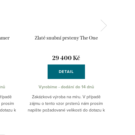
immer
Zlaté snubní prsteny The One
Zla
29 400 Kč
DETAIL
dnů
Vyrobíme - dodání do 14 dnů
Vyr
řípadě
Zakázková výroba na míru. V případě
Zakázko
m prosím
zájmu o tento vzor prstenů nám prosím
zájmu o 
 dotazu k
napište požadované velikosti do dotazu k
napište p
produktu nebo na email
p
m Vám...
obchod@pantheraleo.cz. Obratem Vám...
obchod@p