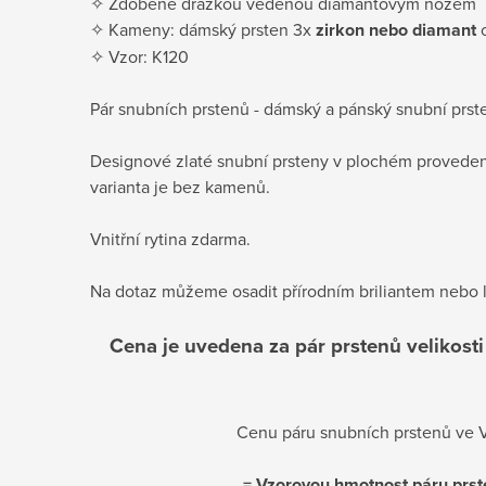
✧ Zdobené drážkou vedenou diamantovým nožem
✧ Kameny: dámský prsten 3x
zirkon nebo diamant
o
✧ Vzor: K120
Pár snubních prstenů - dámský a pánský snubní prst
Designové zlaté snubní prsteny v plochém provedení
varianta je bez kamenů.
Vnitřní rytina zdarma.
Na dotaz můžeme osadit přírodním briliantem nebo
Cena je uvedena za pár prstenů velikosti 
Cenu páru snubních prstenů ve Va
= Vzorovou hmotnost páru prst