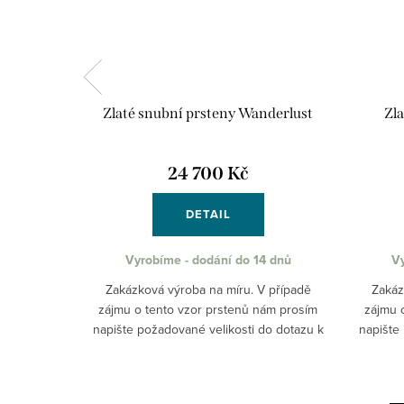
derlust
Zlaté snubní prsteny Wanderlust
Zl
24 700 Kč
DETAIL
4 dnů
Vyrobíme - dodání do 14 dnů
Vy
 případě
Zakázková výroba na míru. V případě
Zakáz
ám prosím
zájmu o tento vzor prstenů nám prosím
zájmu 
o dotazu k
napište požadované velikosti do dotazu k
napište
il
produktu nebo na email
em Vám...
obchod@pantheraleo.cz. Obratem Vám...
obchod