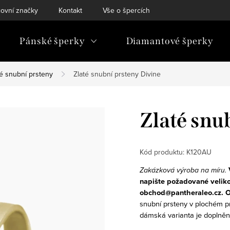
ovní značky
Kontakt
Vše o špercích
Pánské šperky
Diamantové šperky
té snubní prsteny
Zlaté snubní prsteny Divine
Zlaté snu
Kód produktu:
K120AU
Zakázková výroba na míru.
napište požadované veliko
obchod@pantheraleo.cz. O
snubní prsteny v plochém pr
dámská varianta je doplněn