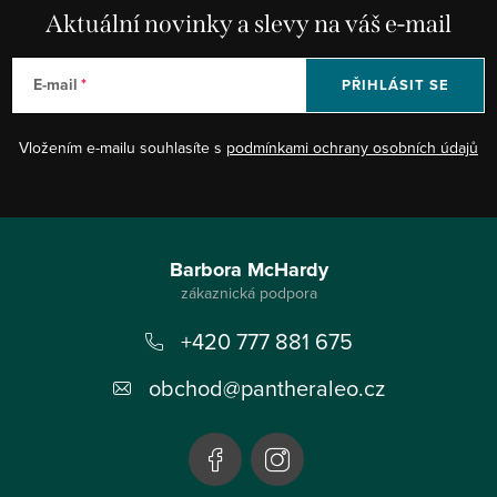
Aktuální novinky a slevy na váš e-mail
E-mail
PŘIHLÁSIT SE
Vložením e-mailu souhlasíte s
podmínkami ochrany osobních údajů
Z
á
Barbora McHardy
p
+420 777 881 675
a
t
obchod
@
pantheraleo.cz
í