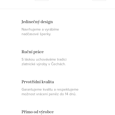
obchod@pantheraleo.cz.
obchod@pantheraleo.cz.
Obratem Vám...
Obratem Vám...
Jedinečný design
Navrhujeme a vyrábíme
nadčasové šperky.
Ruční práce
S láskou uchováváme tradici
zlatnické výroby v Čechách.
Prvotřídní kvalita
Garantujeme kvalitu a respektujeme
možnost vrácení peněz do 14 dnů.
Přímo od výrobce