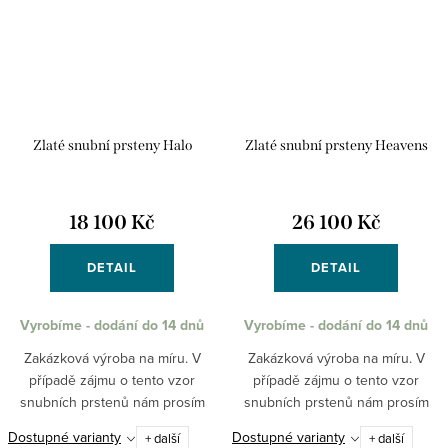
Zlaté snubní prsteny Halo
Zlaté snubní prsteny Heavens
18 100 Kč
26 100 Kč
DETAIL
DETAIL
Vyrobíme - dodání do 14 dnů
Vyrobíme - dodání do 14 dnů
Zakázková výroba na míru. V
Zakázková výroba na míru. V
případě zájmu o tento vzor
případě zájmu o tento vzor
snubních prstenů nám prosím
snubních prstenů nám prosím
napište požadované velikosti do
napište požadované velikosti do
Dostupné varianty
Dostupné varianty
+ další
+ další
dotazu k produktu nebo na
dotazu k produktu nebo na