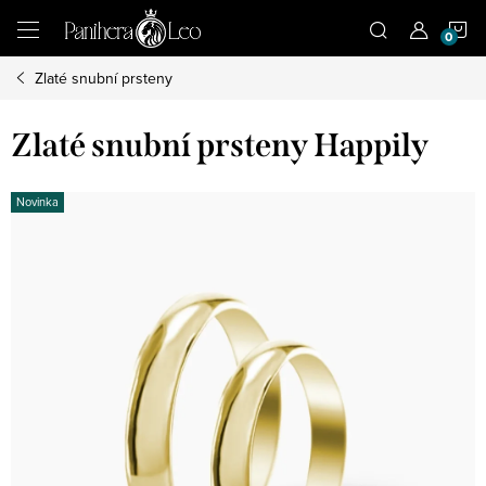
Přejít
N
na
obsah
Zlaté snubní prsteny
K
Zlaté snubní prsteny Happily
Novinka